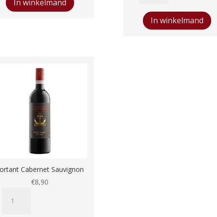
In winkelmand
Pyrenees
Madiran
In winkelmand
Plaimont
aantal
ortant Cabernet Sauvignon
€
8,90
Fortant
Cabernet
Sauvignon