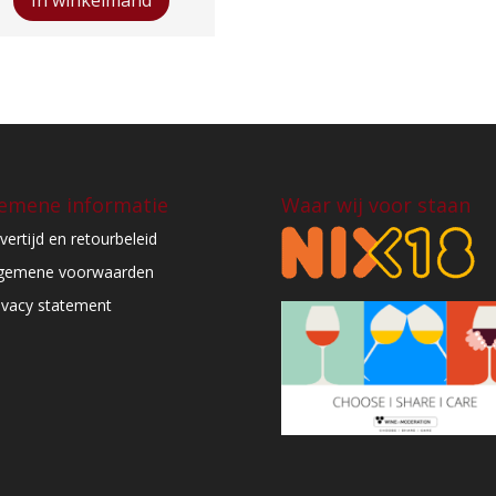
Ti
aantal
emene informatie
Waar wij voor staan
vertijd en retourbeleid
gemene voorwaarden
ivacy statement