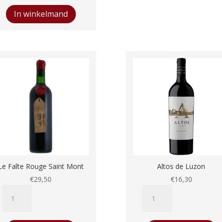
aantal
In winkelmand
Le Faîte Rouge Saint Mont
Altos de Luzon
€
29,50
€
16,30
Le
Altos
Faîte
de
Rouge
Luzon