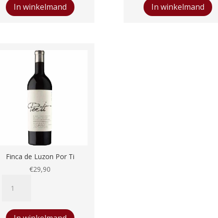
Saint
aantal
In winkelmand
In winkelmand
Mont
aantal
Finca de Luzon Por Ti
€
29,90
Finca
de
Luzon
Por
In winkelmand