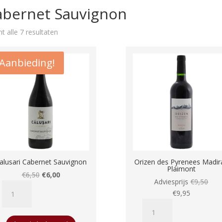
abernet Sauvignon
Gesorteerd
t alle 7 resultaten
op
populariteit
Aanbieding!
alusari Cabernet Sauvignon
Orizen des Pyrenees Madir
Plaimont
Oorspronkelijke
Huidige
€
6,50
€
6,00
Adviesprijs
€
9,50
Calusari
prijs
prijs
€
9,95
Cabernet
was:
is:
Orizen
Sauvignon
€6,50.
€6,00.
des
aantal