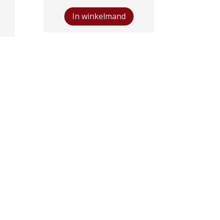
Crianza
Monastrell
In winkelmand
Cabernet
Sauvignon
aantal