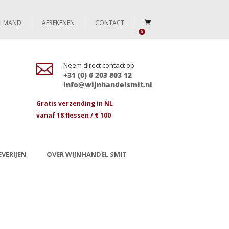
ELMAND
AFREKENEN
CONTACT
0

Neem direct contact op
+31 (0) 6 203 803 12
info@wijnhandelsmit.nl
Gratis verzending in NL
vanaf 18 flessen / € 100
VERIJEN
OVER WIJNHANDEL SMIT