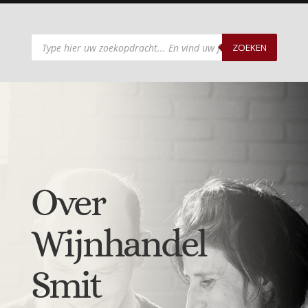
Producten
zoeken
ZOEKEN
Over
Wijnhandel
Smit