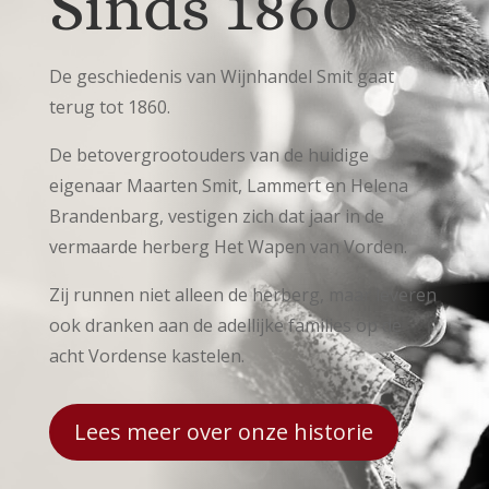
Sinds 1860
De geschiedenis van Wijnhandel Smit gaat
terug tot 1860.
De betovergrootouders van de huidige
eigenaar Maarten Smit, Lammert en Helena
Brandenbarg, vestigen zich dat jaar in de
vermaarde herberg Het Wapen van Vorden.
Zij runnen niet alleen de herberg, maar leveren
ook dranken aan de adellijke families op de
acht Vordense kastelen.
Lees meer over onze historie