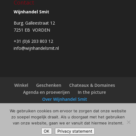
Contact
Wijnhandel Smit
Burg. Galleestraat 12
7251 EB VORDEN
+31 (0)6 203 803 12
info@wijnhandelsmit.nl
Winkel
Geschenken
Chateaux & Domaines
Agenda en proeverijen
In the picture
Over Wijnhandel Smit
We gebruiken cookies om ervoor te zorgen dat onze website
zo soepel mogelijk draait. Als u doorgaat met het gebruiken
van onze website, gaan we er vanuit dat hiermee instemt.
© Copyright
2026
Wijnhandel Smit |
Webdesign
OK
Privacy statement
Always Ahead