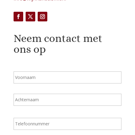
Neem contact met
ons op
N
Voorn
a
a
m
*
Achte
T
e
l
e