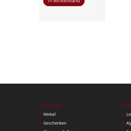
In winkelmand
Ragotière
Muscadet
Vieilles
Vignes
Sur
Lie
aantal
Snel naar
Alg
Winkel
Le
Geschenken
Al