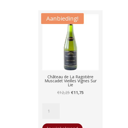
Aanbieding!
Château de La Ragotière
Muscadet Vieilles Vignes Sur
Lie
Oorspronkelijke
Huidige
€
12,25
€
11,75
prijs
prijs
Château
was:
is:
de
€12,25.
€11,75.
La