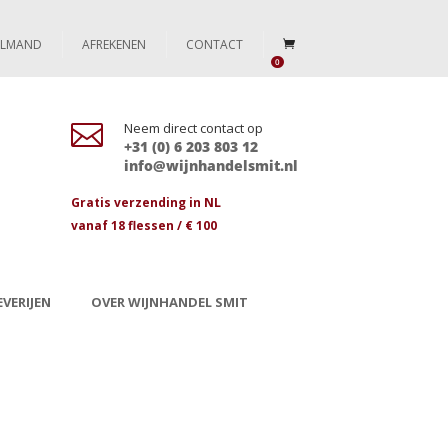
ELMAND
AFREKENEN
CONTACT
0

Neem direct contact op
+31 (0) 6 203 803 12
info@wijnhandelsmit.nl
Gratis verzending in NL
vanaf 18 flessen / € 100
VERIJEN
OVER WIJNHANDEL SMIT