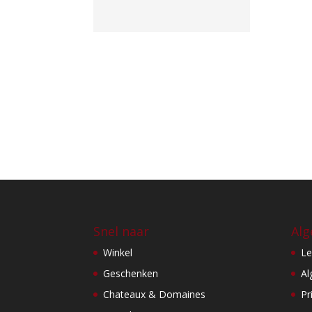
Snel naar
Alg
Winkel
Le
Geschenken
Al
Chateaux & Domaines
Pr