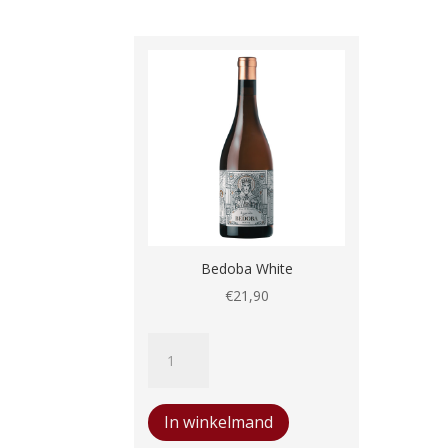
Bedoba White
€
21,90
Bedoba
White
aantal
In winkelmand