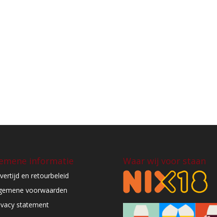
emene informatie
Waar wij voor staan
vertijd en retourbeleid
gemene voorwaarden
ivacy statement