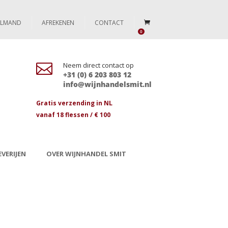
ELMAND
AFREKENEN
CONTACT
0

Neem direct contact op
+31 (0) 6 203 803 12
info@wijnhandelsmit.nl
Gratis verzending in NL
vanaf 18 flessen / € 100
VERIJEN
OVER WIJNHANDEL SMIT