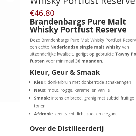
Whisky Portfust Reserve
€
46,80
Brandenbargs Pure Malt
Whisky Portfust Reserve
Deze Brandenbargs Pure Malt Whisky Portfust Reserv
een echte
Nederlandse single malt whisky
van
uitzonderlijke kwaliteit, gerijpt op gebruikte
Tawny Po
fusten
voor minimaal
36 maanden
.
Kleur, Geur & Smaak
Kleur:
donkerbruin met donkerrode schakeringen
Neus:
mout, rogge, karamel en vanille
Smaak:
intens en breed, granig met subtiel fruitige
tonen
Afdronk:
zeer zacht, licht zoet en elegant
Over de Distilleerderij