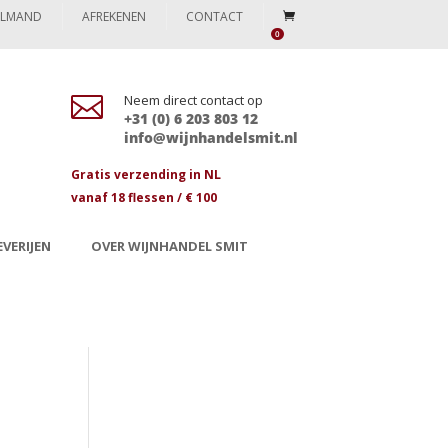
ELMAND
AFREKENEN
CONTACT
0

Neem direct contact op
+31 (0) 6 203 803 12
info@wijnhandelsmit.nl
Gratis verzending in NL
vanaf 18 flessen / € 100
VERIJEN
OVER WIJNHANDEL SMIT