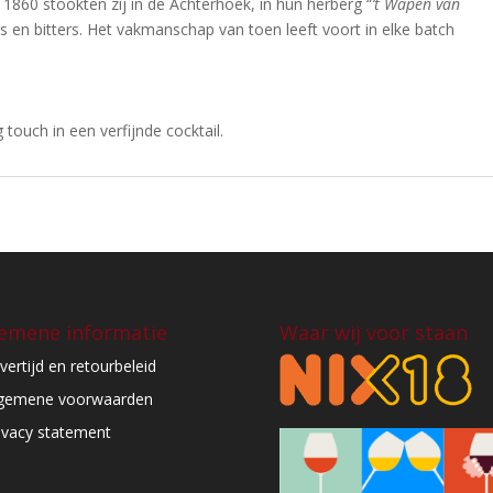
s 1860 stookten zij in de Achterhoek, in hun herberg “
’t Wapen van
s en bitters. Het vakmanschap van toen leeft voort in elke batch
g touch in een verfijnde cocktail.
emene informatie
Waar wij voor staan
vertijd en retourbeleid
gemene voorwaarden
ivacy statement