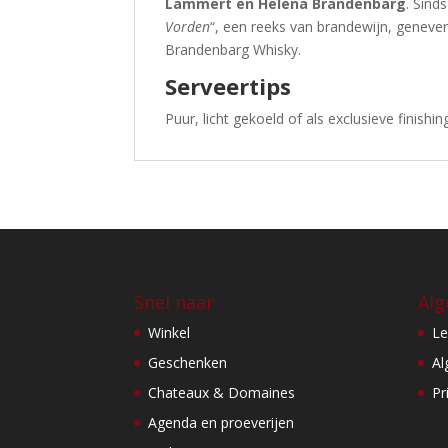
Lammert en Helena Brandenbarg
. Sind
Vorden
“, een reeks van brandewijn, genever
Brandenbarg Whisky.
Serveertips
Puur, licht gekoeld of als exclusieve finishin
Snel naar
Alg
Winkel
Le
Geschenken
Al
Chateaux & Domaines
Pr
Agenda en proeverijen