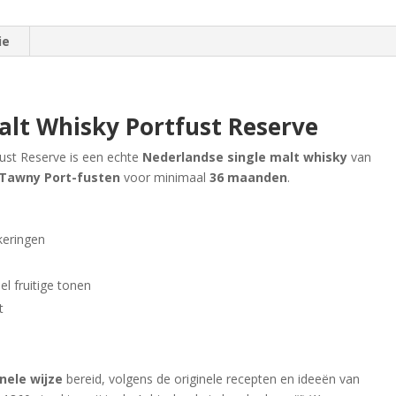
ie
lt Whisky Portfust Reserve
ust Reserve is een echte
Nederlandse single malt whisky
van
Tawny Port-fusten
voor minimaal
36 maanden
.
keringen
el fruitige tonen
t
onele wijze
bereid, volgens de originele recepten en ideeën van