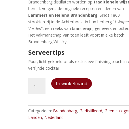
Brandenbarg distillaten worden op
traditionele wijz
bereid, volgens de originele recepten en ideeën van
Lammert en Helena Brandenbarg
. Sinds 1860
stookten zij in de Achterhoek, in hun herberg “
’t Wape
Vorden
“, een reeks van brandewijn, genevers en bitter
Het vakmanschap van toen leeft voort in elke batch
Brandenbarg Whisky.
Serveertips
Puur, licht gekoeld of als exclusieve finishing touch in
verfijnde cocktail.
Brandenbargs
In winkelmand
Pure
Malt
Whisky
Portfust
Categorieën:
Brandenbarg
,
Gedistilleerd
,
Geen categor
Reserve
Landen
,
Nederland
aantal