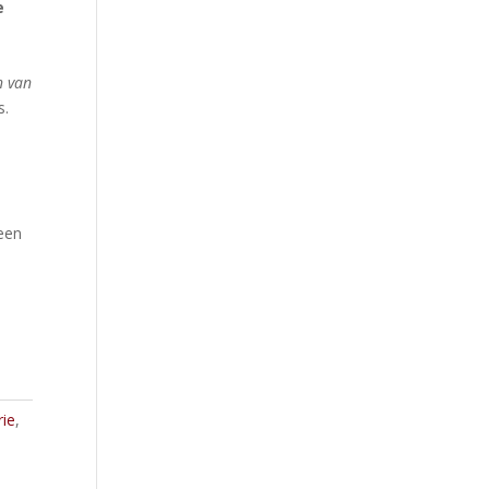
e
n van
s.
 een
ie
,