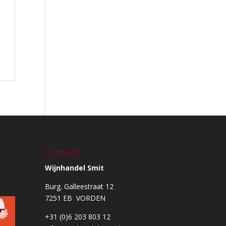
Contact
Wijnhandel Smit
Burg. Galleestraat 12
7251 EB VORDEN
+31 (0)6 203 803 12