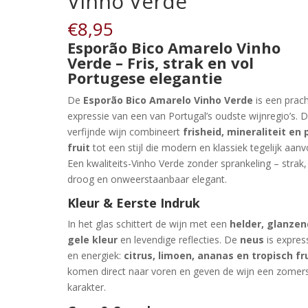
Vinho Verde
€
8,95
Esporão Bico Amarelo Vinho
Verde – Fris, strak en vol
Portugese elegantie
De
Esporão Bico Amarelo Vinho Verde
is een prach
expressie van een van Portugal’s oudste wijnregio’s. 
verfijnde wijn combineert
frisheid, mineraliteit en 
fruit
tot een stijl die modern en klassiek tegelijk aanv
Een kwaliteits-Vinho Verde zonder sprankeling – strak,
droog en onweerstaanbaar elegant.
Kleur & Eerste Indruk
In het glas schittert de wijn met een
helder, glanzen
gele kleur
en levendige reflecties. De
neus
is expres
en energiek:
citrus, limoen, ananas en tropisch fr
komen direct naar voren en geven de wijn een zomer
karakter.