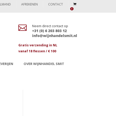
ELMAND
AFREKENEN
CONTACT
0

Neem direct contact op
+31 (0) 6 203 803 12
info@wijnhandelsmit.nl
Gratis verzending in NL
vanaf 18 flessen / € 100
VERIJEN
OVER WIJNHANDEL SMIT