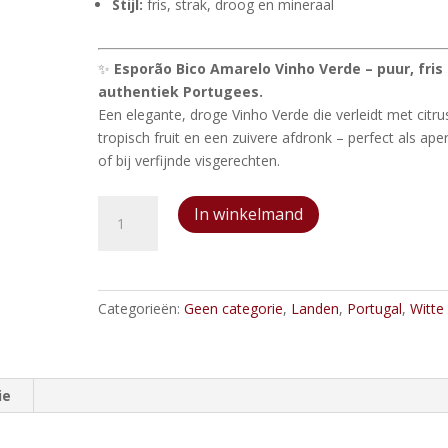
Stijl:
fris, strak, droog en mineraal
✨
Esporão Bico Amarelo Vinho Verde – puur, fris
authentiek Portugees.
Een elegante, droge Vinho Verde die verleidt met citru
tropisch fruit en een zuivere afdronk – perfect als aper
of bij verfijnde visgerechten.
Esporao
In winkelmand
Bico
Amarelo
Vinho
Verde
Categorieën:
Geen categorie
,
Landen
,
Portugal
,
Witte
aantal
ie