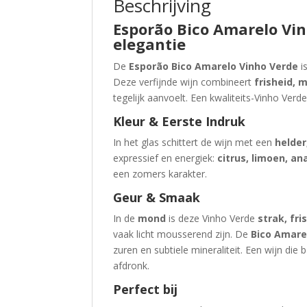
Beschrijving
Esporão Bico Amarelo Vinh
elegantie
De
Esporão Bico Amarelo Vinho Verde
i
Deze verfijnde wijn combineert
frisheid, m
tegelijk aanvoelt. Een kwaliteits-Vinho Ver
Kleur & Eerste Indruk
In het glas schittert de wijn met een
helder
expressief en energiek:
citrus, limoen, an
een zomers karakter.
Geur & Smaak
In de
mond
is deze Vinho Verde
strak, fri
vaak licht mousserend zijn. De
Bico Amare
zuren en subtiele mineraliteit. Een wijn die 
afdronk.
Perfect bij