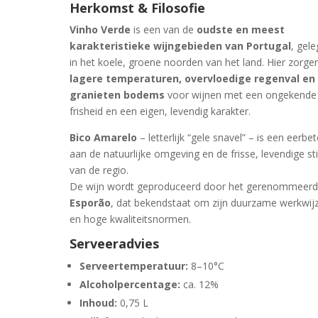
Herkomst & Filosofie
Vinho Verde
is een van de
oudste en meest
karakteristieke wijngebieden van Portugal
, gel
in het koele, groene noorden van het land. Hier zorge
lagere temperaturen, overvloedige regenval en
granieten bodems
voor wijnen met een ongekende
frisheid en een eigen, levendig karakter.
Bico Amarelo
– letterlijk “gele snavel” – is een eerbe
aan de natuurlijke omgeving en de frisse, levendige sti
van de regio.
De wijn wordt geproduceerd door het gerenommeer
Esporão
, dat bekendstaat om zijn duurzame werkwij
en hoge kwaliteitsnormen.
Serveeradvies
Serveertemperatuur:
8–10°C
Alcoholpercentage:
ca. 12%
Inhoud:
0,75 L