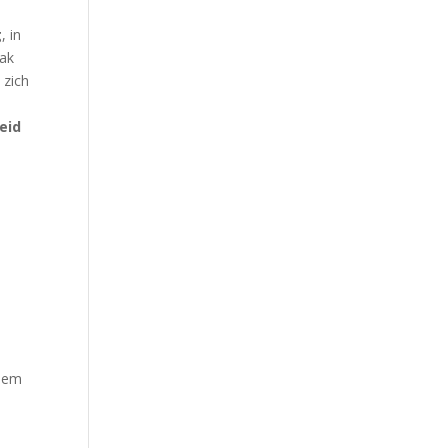
g
, in
aak
 zich
eid
 hem