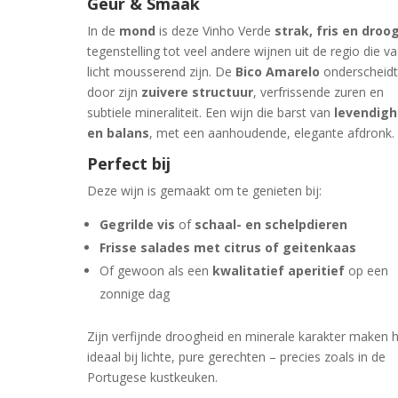
Geur & Smaak
In de
mond
is deze Vinho Verde
strak, fris en droo
tegenstelling tot veel andere wijnen uit de regio die v
licht mousserend zijn. De
Bico Amarelo
onderscheidt
door zijn
zuivere structuur
, verfrissende zuren en
subtiele mineraliteit. Een wijn die barst van
levendigh
en balans
, met een aanhoudende, elegante afdronk.
Perfect bij
Deze wijn is gemaakt om te genieten bij:
Gegrilde vis
of
schaal- en schelpdieren
Frisse salades met citrus of geitenkaas
Of gewoon als een
kwalitatief aperitief
op een
zonnige dag
Zijn verfijnde droogheid en minerale karakter maken
ideaal bij lichte, pure gerechten – precies zoals in de
Portugese kustkeuken.