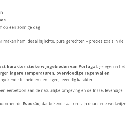
en
aas
ef
op een zonnige dag
r maken hem ideaal bij lichte, pure gerechten – precies zoals in de
st karakteristieke wijngebieden van Portugal
, gelegen in het
zorgen
lagere temperaturen, overvloedige regenval en
gekende frisheid en een eigen, levendig karakter.
is een eerbetoon aan de natuurlijke omgeving en de frisse, levendige
renommeerde
Esporão
, dat bekendstaat om zijn duurzame werkwijze