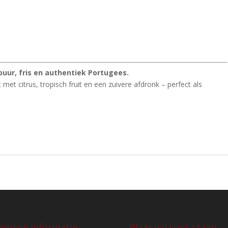
puur, fris en authentiek Portugees.
 met citrus, tropisch fruit en een zuivere afdronk – perfect als
emene informatie
Waar wij voor staan