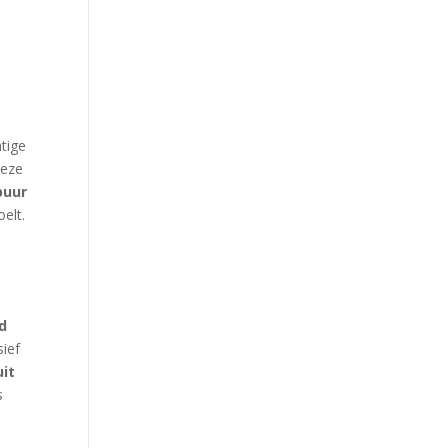
tige
Deze
puur
oelt.
d
sief
uit
s