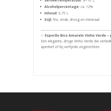
Serveertemperatuur:
8–10°C
Alcoholpercentage:
ca. 12%
Inhoud:
0,75 L
Stijl:
fris, strak, droog en mineraal
✨
Esporão Bico Amarelo Vinho Verde – 
Een elegante, droge Vinho Verde die verleidt
aperitief of bij verfijnde visgerechten.
Snel naar
Alg