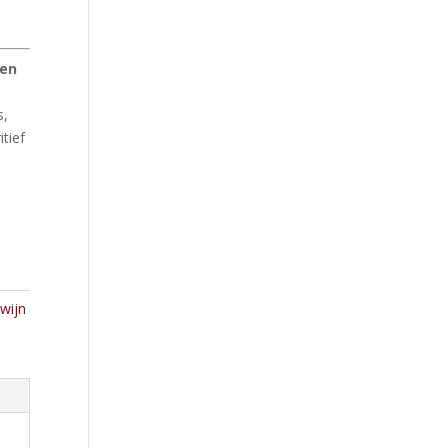
 en
s,
itief
 wijn