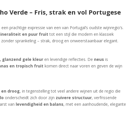
o Verde – Fris, strak en vol Portugese
s een prachtige expressie van een van Portugal’s oudste wijnregio’s.
ineraliteit en puur fruit
tot een stijl die modern en klassiek
de zonder sprankeling – strak, droog en onweerstaanbaar elegant.
, glanzend gele kleur
en levendige reflecties. De
neus
is
anas en tropisch fruit
komen direct naar voren en geven de wijn
s en droog
, in tegenstelling tot veel andere wijnen uit de regio die
lo
onderscheidt zich door zijn
zuivere structuur
, verfrissende
barst van
levendigheid en balans
, met een aanhoudende, elegante