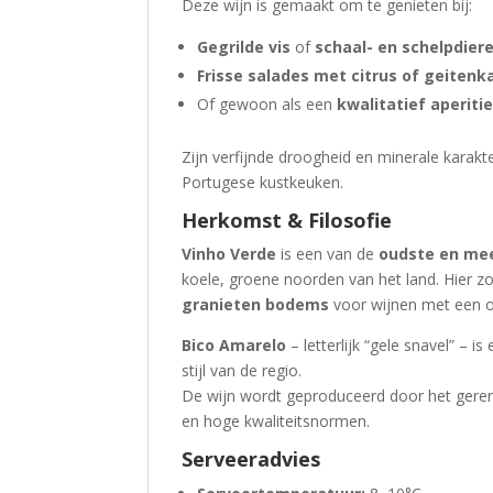
Deze wijn is gemaakt om te genieten bij:
Gegrilde vis
of
schaal- en schelpdier
Frisse salades met citrus of geitenk
Of gewoon als een
kwalitatief aperiti
Zijn verfijnde droogheid en minerale karakte
Portugese kustkeuken.
Herkomst & Filosofie
Vinho Verde
is een van de
oudste en mee
koele, groene noorden van het land. Hier 
granieten bodems
voor wijnen met een on
Bico Amarelo
– letterlijk “gele snavel” – 
stijl van de regio.
De wijn wordt geproduceerd door het ge
en hoge kwaliteitsnormen.
Serveeradvies