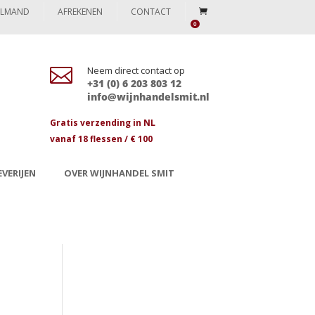
ELMAND
AFREKENEN
CONTACT
0

Neem direct contact op
+31 (0) 6 203 803 12
info@wijnhandelsmit.nl
Gratis verzending in NL
vanaf 18 flessen / € 100
VERIJEN
OVER WIJNHANDEL SMIT