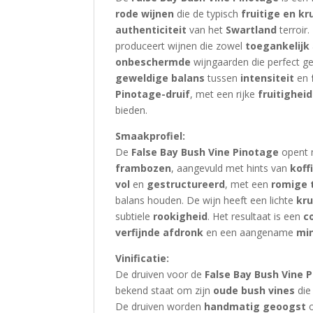
rode wijnen
die de typisch
fruitige en kr
authenticiteit
van het
Swartland
terroir.
produceert wijnen die zowel
toegankelijk
onbeschermde
wijngaarden die perfect ge
geweldige balans
tussen
intensiteit
en
Pinotage-druif
, met een rijke
fruitigheid
bieden.
Smaakprofiel:
De
False Bay Bush Vine Pinotage
opent
frambozen
, aangevuld met hints van
koff
vol
en
gestructureerd
, met een
romige 
balans houden. De wijn heeft een lichte
kru
subtiele
rookigheid
. Het resultaat is een
c
verfijnde afdronk
en een aangename
min
Vinificatie:
De druiven voor de
False Bay Bush Vine 
bekend staat om zijn
oude bush vines
die
De druiven worden
handmatig geoogst
o