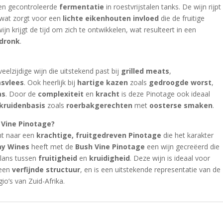
en gecontroleerde
fermentatie
in roestvrijstalen tanks. De wijn rijpt
 wat zorgt voor een
lichte eikenhouten invloed
die de fruitige
n krijgt de tijd om zich te ontwikkelen, wat resulteert in een
fdronk
.
veelzijdige wijn die uitstekend past bij
grilled meats
,
msvlees
. Ook heerlijk bij
hartige kazen
zoals
gedroogde worst
,
as
. Door de
complexiteit
en
kracht
is deze Pinotage ook ideaal
kruidenbasis
zoals
roerbakgerechten
met
oosterse smaken
.
 Vine Pinotage?
nt naar een
krachtige, fruitgedreven Pinotage
die het karakter
ay Wines
heeft met de
Bush Vine Pinotage
een wijn gecreëerd die
alans tussen
fruitigheid
en
kruidigheid
. Deze wijn is ideaal voor
een
verfijnde structuur
, en is een uitstekende representatie van de
io’s van Zuid-Afrika.