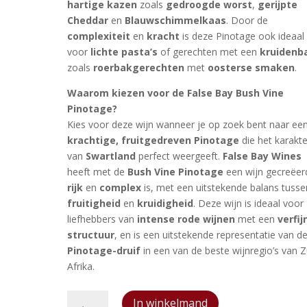
hartige kazen
zoals
gedroogde worst
,
gerijpte
Cheddar
en
Blauwschimmelkaas
. Door de
complexiteit
en
kracht
is deze Pinotage ook ideaal
voor
lichte pasta’s
of gerechten met een
kruidenb
zoals
roerbakgerechten
met
oosterse smaken
.
Waarom kiezen voor de False Bay Bush Vine
Pinotage?
Kies voor deze wijn wanneer je op zoek bent naar ee
krachtige, fruitgedreven Pinotage
die het karakte
van
Swartland
perfect weergeeft.
False Bay Wines
heeft met de
Bush Vine Pinotage
een wijn gecreëer
rijk
en
complex
is, met een uitstekende balans tusse
fruitigheid
en
kruidigheid
. Deze wijn is ideaal voor
liefhebbers van
intense rode wijnen
met een
verfij
structuur
, en is een uitstekende representatie van d
Pinotage-druif
in een van de beste wijnregio’s van Z
Afrika.
False
In winkelmand