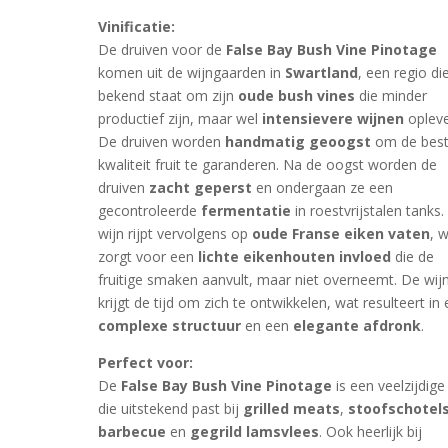
Vinificatie:
De druiven voor de
False Bay Bush Vine Pinotage
komen uit de wijngaarden in
Swartland
, een regio di
bekend staat om zijn
oude bush vines
die minder
productief zijn, maar wel
intensievere wijnen
opleve
De druiven worden
handmatig geoogst
om de bes
kwaliteit fruit te garanderen. Na de oogst worden de
druiven
zacht geperst
en ondergaan ze een
gecontroleerde
fermentatie
in roestvrijstalen tanks
wijn rijpt vervolgens op
oude Franse eiken vaten
, 
zorgt voor een
lichte eikenhouten invloed
die de
fruitige smaken aanvult, maar niet overneemt. De wij
krijgt de tijd om zich te ontwikkelen, wat resulteert in
complexe structuur
en een
elegante afdronk
.
Perfect voor:
De
False Bay Bush Vine Pinotage
is een veelzijdige
die uitstekend past bij
grilled meats
,
stoofschotel
barbecue
en
gegrild lamsvlees
. Ook heerlijk bij