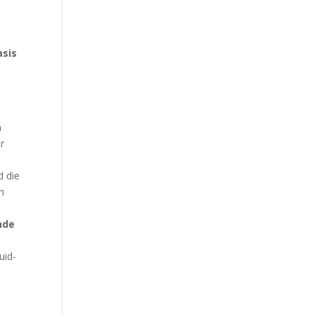
asis
n
r
d die
n
nde
e
uid-