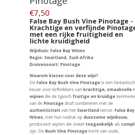
Pinotage
€
7,50
False Bay Bush Vine Pinotage
–
Krachtige en verfijnde Pinotag
met een rijke fruitigheid en
lichte kruidigheid
Wijnhuis:
False Bay Wines
Regio:
Swartland, Zuid-Afrika
Druivensoort:
Pinotage
Waarom kiezen voor deze wijn?
De
False Bay Bush Vine Pinotage
is een fantastisc
keuze voor liefhebbers van
krachtige, smaakvolle 
wijnen
die de typisch
fruitige en kruidige
kenmerk
van de
Pinotage
druif combineren met de
authenticiteit
van het
Swartland
terroir.
False Bay
Wines
, met hun nadruk op
duurzame wijnbouw
,
produceert wijnen die zowel
toegankelijk
als
compl
zijn. De
Bush Vine Pinotage
komt van oude,