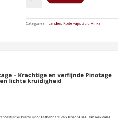
Bay
Bush
Vine
Pinotage
Categorieën:
Landen
,
Rode wijn
,
Zuid-Afrika
aantal
tage
–
Krachtige en verfijnde Pinotage
 en lichte kruidigheid
fantastische keuze voor liefhebbers van
krachtige, smaakvolle