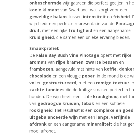
onbeschermde
wijngaarden die perfect gedijen in he
koele klimaat
van Swartland, wat zorgt voor een
geweldige balans
tussen
intensiteit
en
frisheid
. 
wijn biedt een perfecte representatie van de
Pinotag
druif
, met een rijke
fruitigheid
en een aangename
kruidigheid
, die samen een unieke ervaring bieden.
Smaakprofiel:
De
False Bay Bush Vine Pinotage
opent met
rijke
aroma’s
van
rijpe bramen
,
zwarte bessen
en
frambozen
, aangevuld met hints van
koffie
,
donke
chocolade
en een vleugje
peper
. In de mond is de w
vol
en
gestructureerd
, met een
romige textuur
e
zachte tannines
die de fruitige smaken perfect in b
houden. De wijn heeft een lichte
kruidigheid
, met t
van
gedroogde kruiden
,
tabak
en een subtiele
rookigheid
. Het resultaat is een
complexe en goed
uitgebalanceerde wijn
met een
lange, verfijnde
afdronk
en een aangename
mineraliteit
die het ge
mooi afrondt.