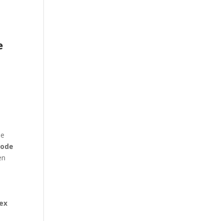
e
he
rode
en
ex