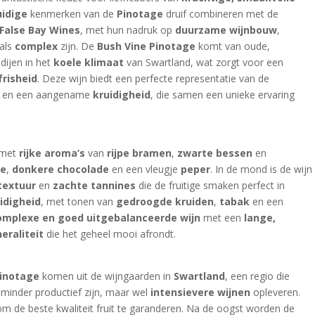
uidige
kenmerken van de
Pinotage
druif combineren met de
False Bay Wines
, met hun nadruk op
duurzame wijnbouw
,
als
complex
zijn. De
Bush Vine Pinotage
komt van oude,
dijen in het
koele klimaat
van Swartland, wat zorgt voor een
frisheid
. Deze wijn biedt een perfecte representatie van de
en een aangename
kruidigheid
, die samen een unieke ervaring
 met
rijke aroma’s
van
rijpe bramen
,
zwarte bessen
en
ie
,
donkere chocolade
en een vleugje
peper
. In de mond is de wijn
textuur
en
zachte tannines
die de fruitige smaken perfect in
idigheid
, met tonen van
gedroogde kruiden
,
tabak
en een
omplexe en goed uitgebalanceerde wijn
met een
lange,
eraliteit
die het geheel mooi afrondt.
Pinotage
komen uit de wijngaarden in
Swartland
, een regio die
 minder productief zijn, maar wel
intensievere wijnen
opleveren.
m de beste kwaliteit fruit te garanderen. Na de oogst worden de