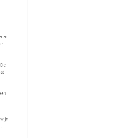
e
ren.
te
. De
wat
n
 een
 wijn
s
,