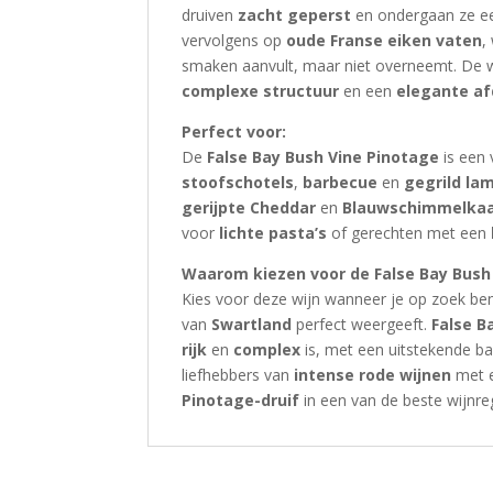
druiven
zacht geperst
en ondergaan ze e
vervolgens op
oude Franse eiken vaten
,
smaken aanvult, maar niet overneemt. De wij
complexe structuur
en een
elegante a
Perfect voor:
De
False Bay Bush Vine Pinotage
is een 
stoofschotels
,
barbecue
en
gegrild la
gerijpte Cheddar
en
Blauwschimmelka
voor
lichte pasta’s
of gerechten met een
Waarom kiezen voor de False Bay Bush
Kies voor deze wijn wanneer je op zoek be
van
Swartland
perfect weergeeft.
False B
rijk
en
complex
is, met een uitstekende b
liefhebbers van
intense rode wijnen
met 
Pinotage-druif
in een van de beste wijnreg