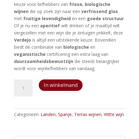
keuze voor liefhebbers van
frisse, biologische
wijnen
die op zoek zijn naar een
verfrissend glas
met
fruitige levendigheid
en een
goede structuur
.
Of je nu een
aperitief
wilt drinken of je maaltijd wilt
vergezellen met een wijn die je zintuigen prikkelt, deze
Verdejo
is altijd een uitstekende keuze. Bovendien
biedt de combinatie van
biologische
en
veganistische
certificering een extra laag van
duurzaamheidsbewustzijn
die steeds belangrijker
wordt voor wijnliefhebbers van vandaag.
La
In winkelmand
Casa
de
Bio
Carmen
Categorieën:
Landen
,
Spanje
,
Terras wijnen
,
Witte wijn
Verdejo
aantal