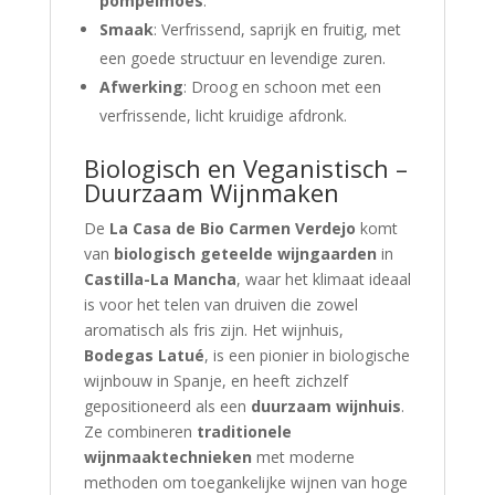
pompelmoes
.
Smaak
: Verfrissend, saprijk en fruitig, met
een goede structuur en levendige zuren.
Afwerking
: Droog en schoon met een
verfrissende, licht kruidige afdronk.
Biologisch en Veganistisch –
Duurzaam Wijnmaken
De
La Casa de Bio Carmen Verdejo
komt
van
biologisch geteelde wijngaarden
in
Castilla-La Mancha
, waar het klimaat ideaal
is voor het telen van druiven die zowel
aromatisch als fris zijn. Het wijnhuis,
Bodegas Latué
, is een pionier in biologische
wijnbouw in Spanje, en heeft zichzelf
gepositioneerd als een
duurzaam wijnhuis
.
Ze combineren
traditionele
wijnmaaktechnieken
met moderne
methoden om toegankelijke wijnen van hoge