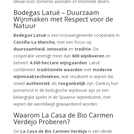
ideaal voor zomerse avonden of informele diners.
Bodegas Latué – Duurzaam
Wijnmaken met Respect voor de
Natuur
Bodegas Latué
is een toonaangevende coöperatie in
Castilla-La Mancha
, met een focus op
duurzaamheid
,
innovatie
en
traditie
. De
coöperatie verenigt meer dan
600 wijnboeren
en
beheert
4.300 hectare wijngaarden
. Latué
combineert
traditionele waarden
met
moderne
wijnmaaktechnieken
, wat resulteert in wijnen die
zowel
authentiek
als
toegankelijk
zijn. Dankzij hun
pioniersrol in de biologische wijnbouw zijn ze een
belangrijke speler in de Spaanse wijnindustrie, met
wijnen die wereldwijd gewaardeerd worden.
Waarom La Casa de Bio Carmen
Verdejo Proberen?
De
La Casa de Bio Carmen Verdejo
is een ideale