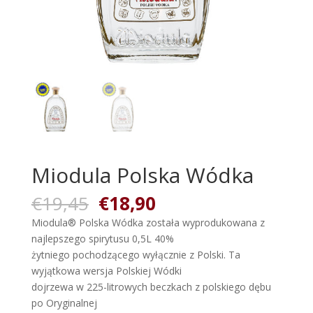
Miodula Polska Wódka
Oorspronkelijke
Huidige
€
19,45
€
18,90
prijs
prijs
Miodula® Polska Wódka została wyprodukowana z
was:
is:
najlepszego spirytusu 0,5L 40%
€19,45.
€18,90.
żytniego pochodzącego wyłącznie z Polski. Ta
wyjątkowa wersja Polskiej Wódki
dojrzewa w 225-litrowych beczkach z polskiego dębu
po Oryginalnej