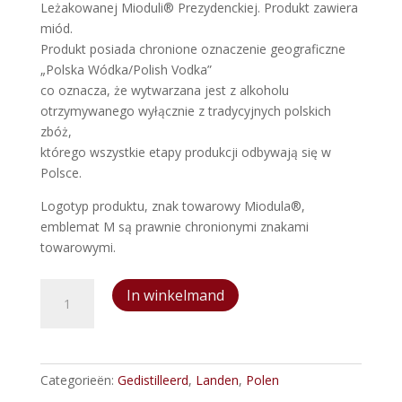
Leżakowanej Mioduli® Prezydenckiej. Produkt zawiera
miód.
Produkt posiada chronione oznaczenie geograficzne
„Polska Wódka/Polish Vodka”
co oznacza, że wytwarzana jest z alkoholu
otrzymywanego wyłącznie z tradycyjnych polskich
zbóż,
którego wszystkie etapy produkcji odbywają się w
Polsce.
Logotyp produktu, znak towarowy Miodula®,
emblemat M są prawnie chronionymi znakami
towarowymi.
Miodula
In winkelmand
Polska
Wódka
aantal
Categorieën:
Gedistilleerd
,
Landen
,
Polen