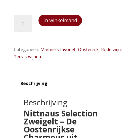
Nittnaus
In winkelmand
Selection
Zweigelt
aantal
Categorieën:
Martine's favoriet
,
Oostenrijk
,
Rode wijn
,
Terras wijnen
Beschrijving
Beschrijving
Nittnaus Selection
Zweigelt – De
Oostenrijkse
Charmeur uit