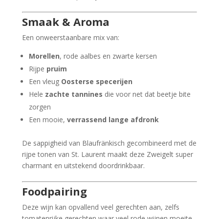
Smaak & Aroma
Een onweerstaanbare mix van:
Morellen
, rode aalbes en zwarte kersen
Rijpe
pruim
Een vleug
Oosterse specerijen
Hele
zachte tannines
die voor net dat beetje bite
zorgen
Een mooie,
verrassend lange afdronk
De sappigheid van Blaufränkisch gecombineerd met de
rijpe tonen van St. Laurent maakt deze Zweigelt super
charmant en uitstekend doordrinkbaar.
Foodpairing
Deze wijn kan opvallend veel gerechten aan, zelfs
tomatenrijke gerechten waar veel rode wijnen moeite