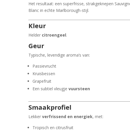
Het resultaat: een superfrisse, strakgeknepen Sauvig
Blanc in echte Marlborough-stijl.
Kleur
Helder
citroengeel
.
Geur
Typische, levendige aroma’s van:
Passievrucht
Kruisbessen
Grapefruit
Een subtiel vleugje
vuursteen
Smaakprofiel
Lekker
verfrissend en energiek
, met:
Tropisch en citrusfruit