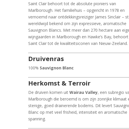
Saint Clair behoort tot de absolute pioniers van
Marlborough. Het familiehuis – opgericht in 1978 en
vernoemd naar ontdekkingsreiziger James Sinclair – s
wereldwijd bekend om zijn expressieve, aromatische
Sauvignon Blancs. Met meer dan 270 hectare aan eig
wijngaarden in Marlborough en Hawke’s Bay, behoort
Saint Clair tot de kwaliteitsiconen van Nieuw-Zeeland.
Druivenras
100%
Sauvignon Blanc
Herkomst & Terroir
De druiven komen uit
Wairau Valley
, een subregio v
Marlborough die beroemd is om zijn zonrijke klimaat 
stenige, goed drainerende bodems. Dit levert Sauvign
Blanc op met veel frisheid, intensiteit en aromatische
spanning.