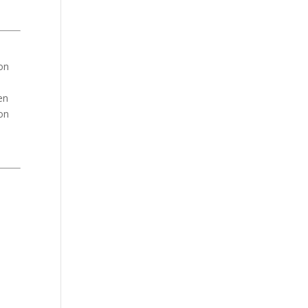
non
en
on
n