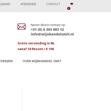
ELMAND
AFREKENEN
CONTACT
0

Neem direct contact op
+31 (0) 6 203 803 12
info@wijnhandelsmit.nl
Gratis verzending in NL
vanaf 18 flessen / € 100
VERIJEN
OVER WIJNHANDEL SMIT