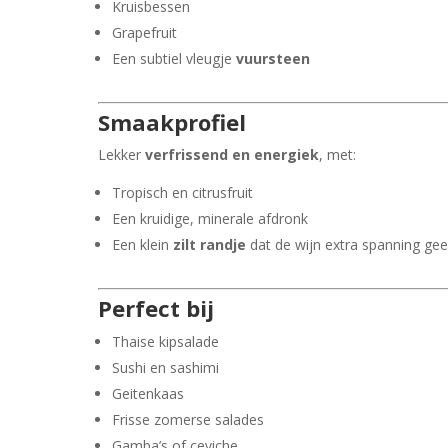
Kruisbessen
Grapefruit
Een subtiel vleugje
vuursteen
Smaakprofiel
Lekker
verfrissend en energiek
, met:
Tropisch en citrusfruit
Een kruidige, minerale afdronk
Een klein
zilt randje
dat de wijn extra spanning gee
Perfect bij
Thaise kipsalade
Sushi en sashimi
Geitenkaas
Frisse zomerse salades
Gamba’s of ceviche