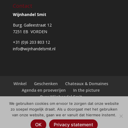
Contact
Wijnhandel Smit
Burg. Galleestraat 12
7251 EB VORDEN
+31 (0)6 203 803 12
info@wijnhandelsmit.nl
Winkel
Geschenken
Chateaux & Domaines
Agenda en proeverijen
In the picture
Over Wijnhandel Smit
We gebruiken cookies om ervoor te zorgen dat onze website
zo soepel mogelijk draait. Als u doorgaat met het gebruiken
van onze website, gaan we er vanuit dat hiermee instemt.
© Copyright
2026
Wijnhandel Smit |
Webdesign
OK
Privacy statement
Always Ahead