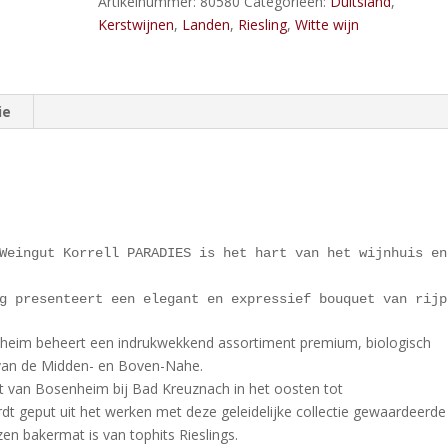
Artikelnummer:
80580
Categorieën:
Duitsland
,
Kerstwijnen
,
Landen
,
Riesling
,
Witte wijn
ie
Weingut Korrell PARADIES is het hart van het wijnhuis en
g presenteert een elegant en expressief bouquet van rijp
eim beheert een indrukwekkend assortiment premium, biologisch
i van de Midden- en Boven-Nahe.
it van Bosenheim bij Bad Kreuznach in het oosten tot
dt geput uit het werken met deze geleidelijke collectie gewaardeerde
zen bakermat is van tophits Rieslings.