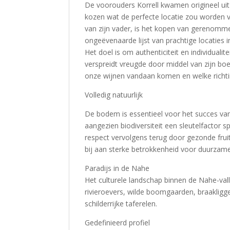
De voorouders Korrell kwamen origineel uit
kozen wat de perfecte locatie zou worden v
van zijn vader, is het kopen van gerenomm
ongeëvenaarde lijst van prachtige locaties i
Het doel is om authenticiteit en individualite
verspreidt vreugde door middel van zijn bo
onze wijnen vandaan komen en welke richti
Volledig natuurlijk
De bodem is essentieel voor het succes van
aangezien biodiversiteit een sleutelfactor sp
respect vervolgens terug door gezonde fruit
bij aan sterke betrokkenheid voor duurzame
Paradijs in de Nahe
Het culturele landschap binnen de Nahe-val
rivieroevers, wilde boomgaarden, braakligge
schilderrijke taferelen.
Gedefinieerd profiel