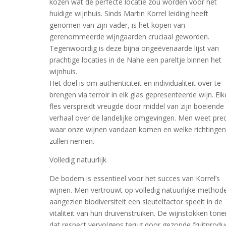
kozen wat de perfecte locatie zou worden voor het
huidige wijnhuis. Sinds Martin Korrel leiding heeft
genomen van zijn vader, is het kopen van
gerenommeerde wijngaarden cruciaal geworden.
Tegenwoordig is deze bijna ongeëvenaarde lijst van
prachtige locaties in de Nahe een pareltje binnen het
wijnhuis.
Het doel is om authenticiteit en individualiteit over te
brengen via terroir in elk glas gepresenteerde wijn. Elk
fles verspreidt vreugde door middel van zijn boeiende
verhaal over de landelijke omgevingen. Men weet prec
waar onze wijnen vandaan komen en welke richtingen 
zullen nemen.
Volledig natuurlijk
De bodem is essentieel voor het succes van Korrel’s
wijnen. Men vertrouwt op volledig natuurlijke method
aangezien biodiversiteit een sleutelfactor speelt in de
vitaliteit van hun druivenstruiken. De wijnstokken tone
dat respect vervolgens terug door gezonde fruitprodu