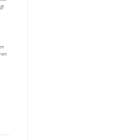
agt
h
en
inen