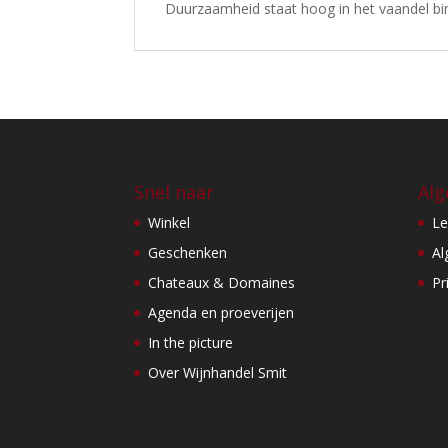
Duurzaamheid staat hoog in het vaandel binn
Snel naar
Alg
Winkel
Le
Geschenken
Al
Chateaux & Domaines
Pr
Agenda en proeverijen
In the picture
Over Wijnhandel Smit