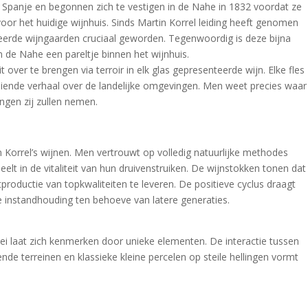
 Spanje en begonnen zich te vestigen in de Nahe in 1832 voordat ze
oor het huidige wijnhuis. Sinds Martin Korrel leiding heeft genomen
eerde wijngaarden cruciaal geworden. Tegenwoordig is deze bijna
n de Nahe een pareltje binnen het wijnhuis.
it over te brengen via terroir in elk glas gepresenteerde wijn. Elke fles
eiende verhaal over de landelijke omgevingen. Men weet precies waar
ngen zij zullen nemen.
 Korrel’s wijnen. Men vertrouwt op volledig natuurlijke methodes
eelt in de vitaliteit van hun druivenstruiken. De wijnstokken tonen dat
productie van topkwaliteiten te leveren. De positieve cyclus draagt
 instandhouding ten behoeve van latere generaties.
lei laat zich kenmerken door unieke elementen. De interactie tussen
nde terreinen en klassieke kleine percelen op steile hellingen vormt