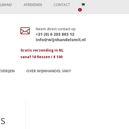
ELMAND
AFREKENEN
CONTACT
0

Neem direct contact op
+31 (0) 6 203 803 12
info@wijnhandelsmit.nl
Gratis verzending in NL
vanaf 18 flessen / € 100
VERIJEN
OVER WIJNHANDEL SMIT
ES