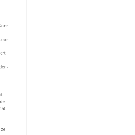
Korrell PARADIES is het hart van het wijnhuis en de trot
teert een elegant en expressief bouquet van rijpe perzik
ert
dden-
it
rde
mat
n
 ze