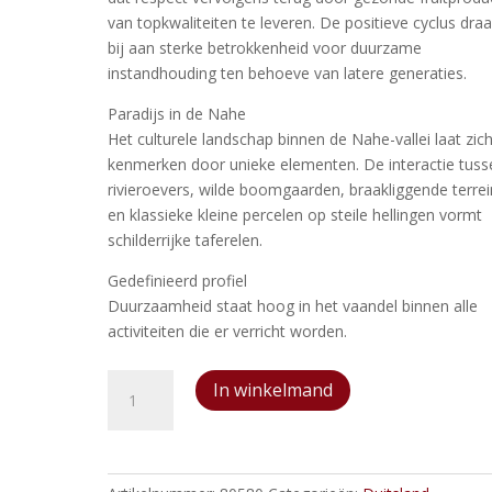
van topkwaliteiten te leveren. De positieve cyclus dra
bij aan sterke betrokkenheid voor duurzame
instandhouding ten behoeve van latere generaties.
Paradijs in de Nahe
Het culturele landschap binnen de Nahe-vallei laat zic
kenmerken door unieke elementen. De interactie tuss
rivieroevers, wilde boomgaarden, braakliggende terre
en klassieke kleine percelen op steile hellingen vormt
schilderrijke taferelen.
Gedefinieerd profiel
Duurzaamheid staat hoog in het vaandel binnen alle
activiteiten die er verricht worden.
Weingut
In winkelmand
Korrell
PARADIES
aantal