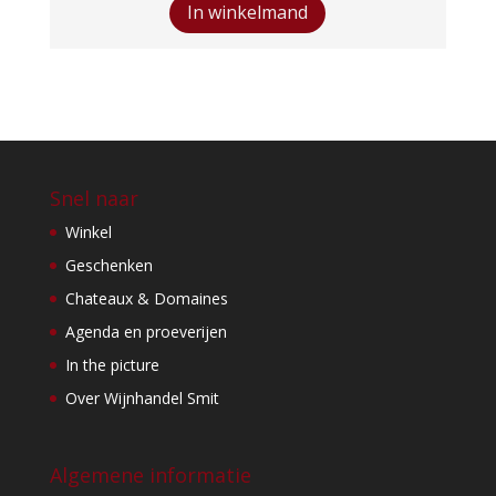
Falsaco
In winkelmand
Corvina
aantal
Snel naar
Winkel
Geschenken
Chateaux & Domaines
Agenda en proeverijen
In the picture
Over Wijnhandel Smit
Algemene informatie