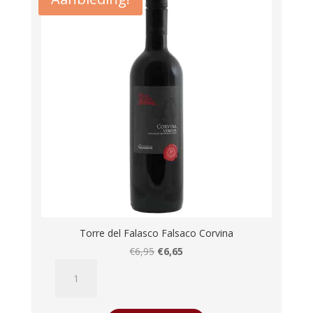
Torre del Falasco Falsaco Corvina
Oorspronkelijke
Huidige
€
6,95
€
6,65
Torre
prijs
prijs
del
was:
is:
Falasco
€6,95.
€6,65.