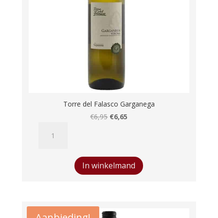
Torre del Falasco Garganega
Oorspronkelijke
Huidige
€
6,95
€
6,65
Torre
prijs
prijs
del
was:
is:
Falasco
€6,95.
€6,65.
Garganega
In winkelmand
aantal
Aanbieding!