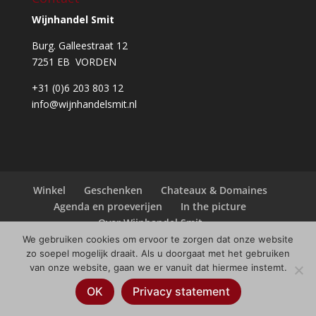
Wijnhandel Smit
Burg. Galleestraat 12
7251 EB VORDEN
+31 (0)6 203 803 12
info@wijnhandelsmit.nl
Winkel
Geschenken
Chateaux & Domaines
Agenda en proeverijen
In the picture
Over Wijnhandel Smit
We gebruiken cookies om ervoor te zorgen dat onze website
zo soepel mogelijk draait. Als u doorgaat met het gebruiken
van onze website, gaan we er vanuit dat hiermee instemt.
© Copyright
2026
Wijnhandel Smit |
Webdesign
OK
Privacy statement
Always Ahead