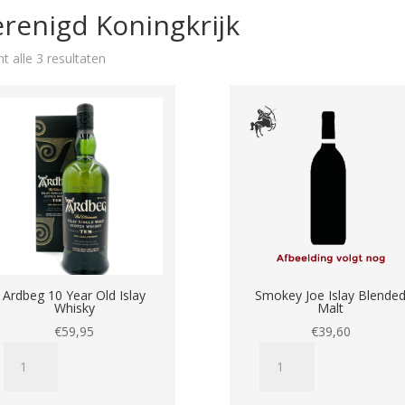
renigd Koningkrijk
Gesorteerd
t alle 3 resultaten
op
populariteit
Ardbeg 10 Year Old Islay
Smokey Joe Islay Blende
Whisky
Malt
€
59,95
€
39,60
Ardbeg
Smokey
10
Joe
Year
Islay