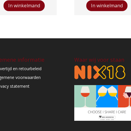
Old
Blended
In winkelmand
In winkelmand
Islay
Malt
Whisky
aantal
aantal
emene informatie
Waar wij voor staan
vertijd en retourbeleid
gemene voorwaarden
ivacy statement