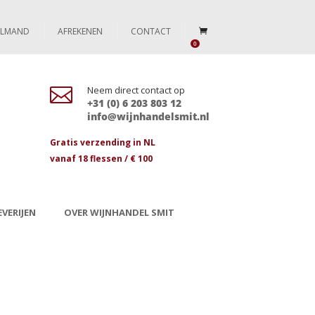
ELMAND
AFREKENEN
CONTACT
0

Neem direct contact op
+31 (0) 6 203 803 12
info@wijnhandelsmit.nl
Gratis verzending in NL
vanaf 18 flessen / € 100
VERIJEN
OVER WIJNHANDEL SMIT