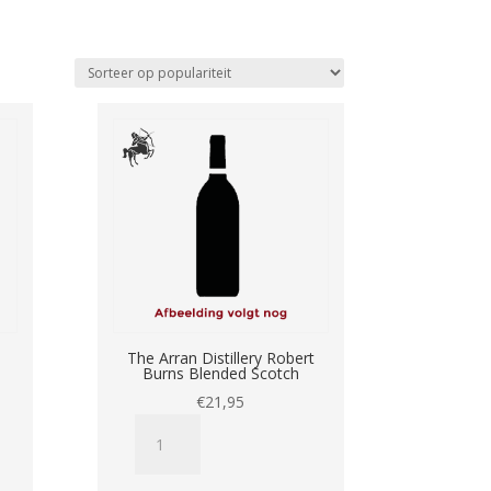
d
The Arran Distillery Robert
Burns Blended Scotch
€
21,95
The
Arran
Distillery