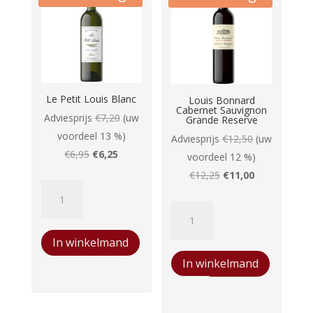
Le Petit Louis Blanc
Louis Bonnard
Cabernet Sauvignon
Adviesprijs
€
7,20
(uw
Grande Reserve
voordeel 13 %)
Adviesprijs
€
12,50
(uw
Oorspronkelijke
Huidige
€
6,95
€
6,25
voordeel 12 %)
prijs
prijs
Oorspronkelijke
Huidige
€
12,25
€
11,00
Le
was:
is:
prijs
prijs
Petit
€6,95.
€6,25.
Louis
was:
is:
Louis
Bonnard
€12,25.
€11,00.
In winkelmand
Blanc
Cabernet
aantal
In winkelmand
Sauvignon
Grande
Reserve