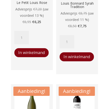
Le Petit Louis Rose
Louis Bonnard Syrah
Tradition
Adviesprijs
€
7,20
(uw
Adviesprijs
€
8,75
(uw
voordeel 13 %)
voordeel 11 %)
Oorspronkelijke
Huidige
€
6,95
€
6,25
Oorspronkelijke
Huidige
€
8,50
€
7,75
prijs
prijs
prijs
prijs
Le
was:
is:
Louis
was:
is:
Petit
€6,95.
€6,25.
Bonnard
€8,50.
€7,75.
Louis
Syrah
In winkelmand
Rose
In winkelmand
Tradition
aantal
aantal
Aanbieding!
Aanbieding!