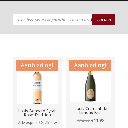
Producten
zoeken
ZOEKEN
Aanbieding!
Aanbieding!
Louis Cremant de
Louis Bonnard Syrah
Limoux Brut
Rose Tradition
Oorspronkelijke
Huidige
€
12,95
€
11,95
Adviesprijs
€
8,75
(uw
prijs
prijs