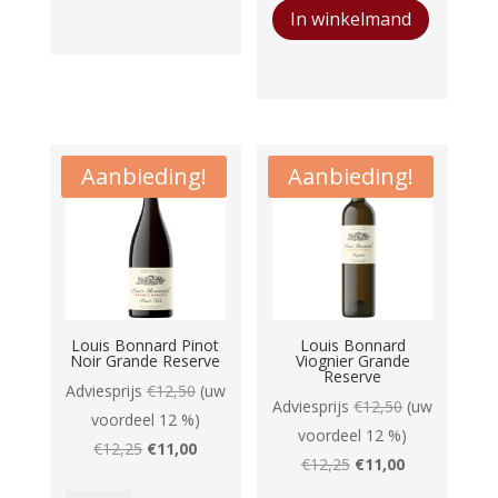
aantal
In winkelmand
Blanc
Tradition
aantal
Aanbieding!
Aanbieding!
Louis Bonnard Pinot
Louis Bonnard
Noir Grande Reserve
Viognier Grande
Reserve
Adviesprijs
€
12,50
(uw
Adviesprijs
€
12,50
(uw
voordeel 12 %)
voordeel 12 %)
Oorspronkelijke
Huidige
€
12,25
€
11,00
Oorspronkelijke
Huidige
€
12,25
€
11,00
prijs
prijs
prijs
prijs