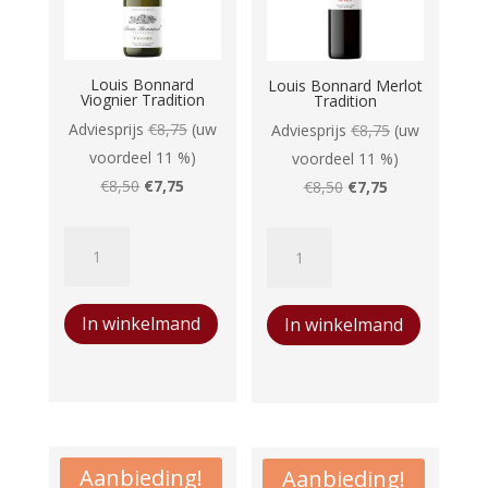
Louis Bonnard
Louis Bonnard Merlot
Viognier Tradition
Tradition
Adviesprijs
€
8,75
(uw
Adviesprijs
€
8,75
(uw
voordeel 11 %)
voordeel 11 %)
Oorspronkelijke
Huidige
Oorspronkelijke
Huidige
€
8,50
€
7,75
€
8,50
€
7,75
prijs
prijs
prijs
prijs
Louis
Louis
was:
is:
was:
is:
Bonnard
Bonnard
€8,50.
€7,75.
€8,50.
€7,75.
Viognier
Merlot
In winkelmand
In winkelmand
Tradition
Tradition
aantal
aantal
Aanbieding!
Aanbieding!