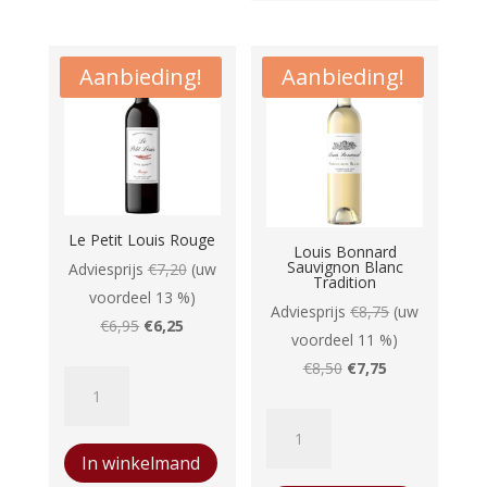
aantal
Aanbieding!
Aanbieding!
Le Petit Louis Rouge
Louis Bonnard
Sauvignon Blanc
Adviesprijs
€
7,20
(uw
Tradition
voordeel 13 %)
Adviesprijs
€
8,75
(uw
Oorspronkelijke
Huidige
€
6,95
€
6,25
voordeel 11 %)
prijs
prijs
Oorspronkelijke
Huidige
€
8,50
€
7,75
Le
was:
is:
prijs
prijs
Petit
€6,95.
€6,25.
Louis
was:
is:
Louis
Bonnard
€8,50.
€7,75.
In winkelmand
Rouge
Sauvignon