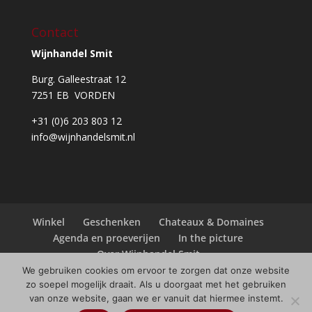
Contact
Wijnhandel Smit
Burg. Galleestraat 12
7251 EB VORDEN
+31 (0)6 203 803 12
info@wijnhandelsmit.nl
Winkel
Geschenken
Chateaux & Domaines
Agenda en proeverijen
In the picture
Over Wijnhandel Smit
We gebruiken cookies om ervoor te zorgen dat onze website
zo soepel mogelijk draait. Als u doorgaat met het gebruiken
van onze website, gaan we er vanuit dat hiermee instemt.