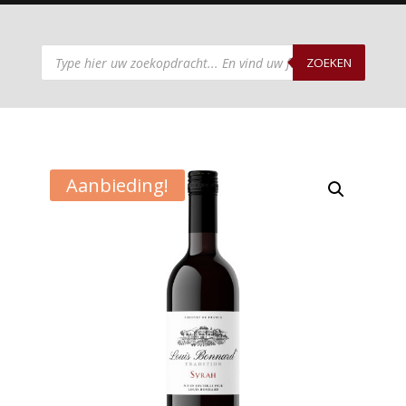
Producten
zoeken
ZOEKEN
Aanbieding!