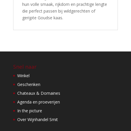
hun volle smaak, rijkdom en prachtige lengte
die perfect passen bij wildgerechten of
gerijpte Goudse kaas.
Snel naar
Winkel
Geschenken
Chateaux & Domaines
Agenda en proeverijen
In the picture
Over Wijnhandel Smit