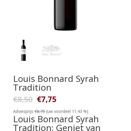
Louis Bonnard Syrah
Tradition
Oorspronkelijke
Huidige
€
8,50
€
7,75
prijs
prijs
was:
is:
Adviesprijs
€
8,75
(uw voordeel 11.43 %)
Louis Bonnard Syrah
€8,50.
€7,75.
Tradition: Geniet van