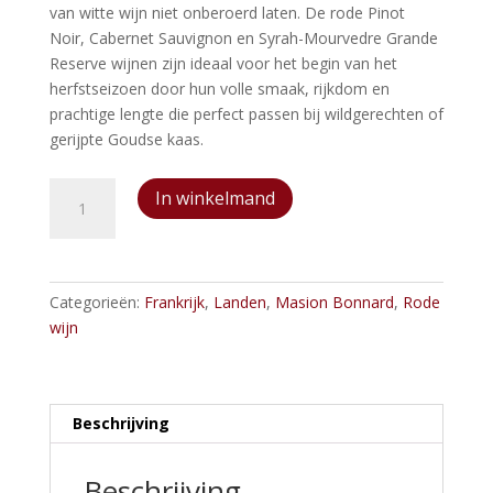
van witte wijn niet onberoerd laten. De rode Pinot
Noir, Cabernet Sauvignon en Syrah-Mourvedre Grande
Reserve wijnen zijn ideaal voor het begin van het
herfstseizoen door hun volle smaak, rijkdom en
prachtige lengte die perfect passen bij wildgerechten of
gerijpte Goudse kaas.
Louis
In winkelmand
Bonnard
Syrah
Tradition
aantal
Categorieën:
Frankrijk
,
Landen
,
Masion Bonnard
,
Rode
wijn
Beschrijving
Beschrijving