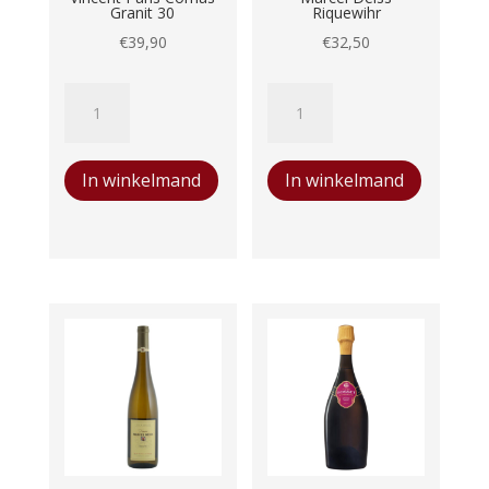
Granit 30
Riquewihr
€
39,90
€
32,50
Vincent
Marcel
Paris
Deiss
Cornas
Riquewihr
In winkelmand
In winkelmand
Granit
aantal
30
aantal