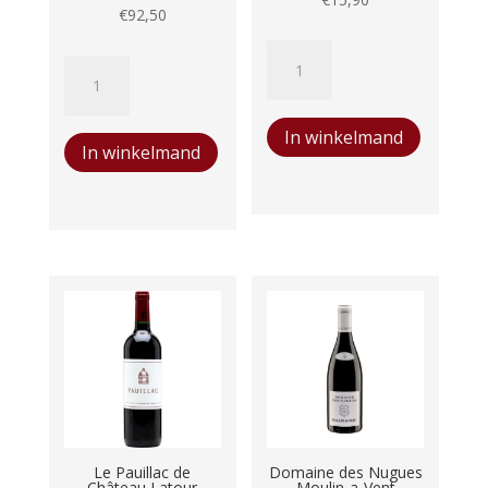
€
92,50
Aubert
La
&
Chablisienne
Mathieu
Grand
In winkelmand
Nuba
In winkelmand
Cru
aantal
Château
Grenouilles
aantal
Le Pauillac de
Domaine des Nugues
Château Latour
Moulin-a-Vent