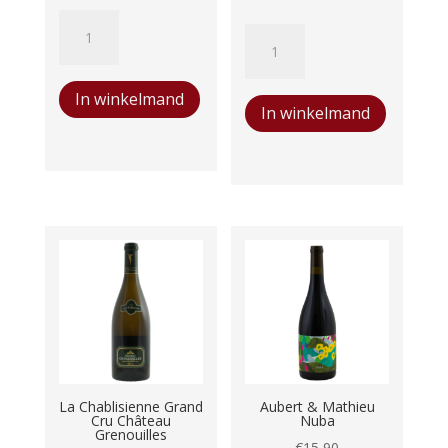
Mont
Château
Redon
Chasse
Cotes
Spleen
In winkelmand
du
In winkelmand
Moulis
Rhone
en
Rouge
Médoc
aantal
aantal
La Chablisienne Grand
Aubert & Mathieu
Cru Château
Nuba
Grenouilles
€
15,90