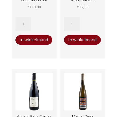
€
119,00
€
22,90
Le
Domaine
Pauillac
des
de
Nugues
In winkelmand
In winkelmand
Château
Moulin-
Latour
a-
aantal
Vent
aantal
Vincent Paris Cornas
Marcel Deiss