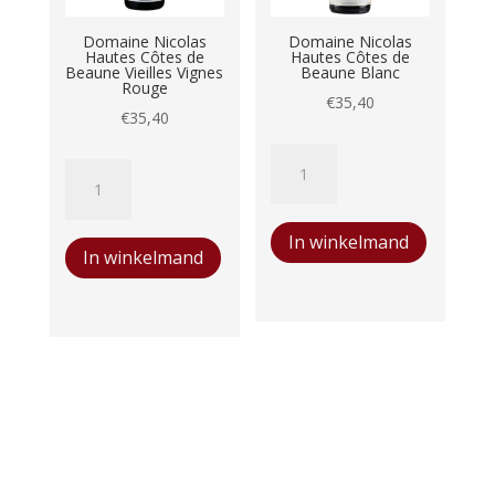
Domaine Nicolas
Domaine Nicolas
Hautes Côtes de
Hautes Côtes de
Beaune Vieilles Vignes
Beaune Blanc
Rouge
€
35,40
€
35,40
Domaine
Domaine
Nicolas
Nicolas
Hautes
Hautes
In winkelmand
Côtes
In winkelmand
Côtes
de
de
Beaune
Beaune
Blanc
Vieilles
aantal
Vignes
Rouge
aantal