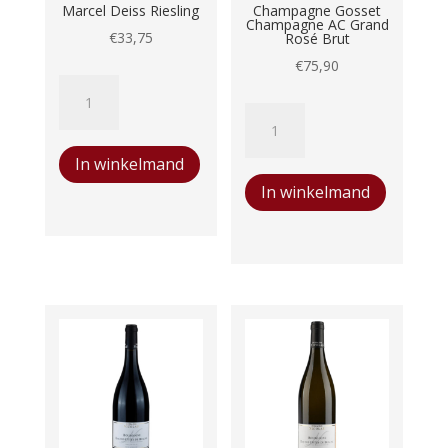
Marcel Deiss Riesling
Champagne Gosset
Champagne AC Grand
€
33,75
Rosé Brut
€
75,90
Marcel
Deiss
Champagne
Riesling
Gosset
In winkelmand
aantal
Champagne
In winkelmand
AC
Grand
Rosé
Brut
aantal