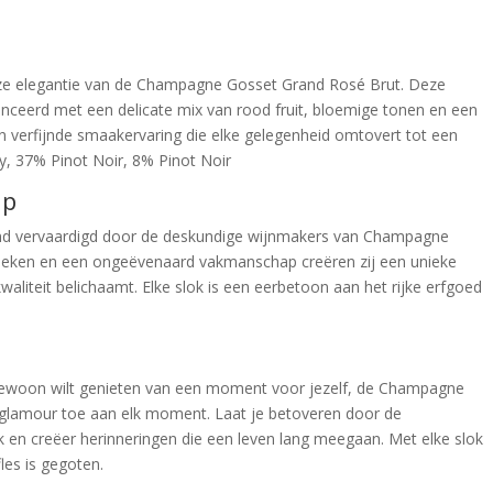
uze elegantie van de Champagne Gosset Grand Rosé Brut. Deze
nceerd met een delicate mix van rood fruit, bloemige tonen en een
een verfijnde smaakervaring die elke gelegenheid omtovert tot een
y, 37% Pinot Noir, 8% Pinot Noir
ap
and vervaardigd door de deskundige wijnmakers van Champagne
eken en een ongeëvenaard vakmanschap creëren zij een unieke
waliteit belichaamt. Elke slok is een eerbetoon aan het rijke erfgoed
f gewoon wilt genieten van een moment voor jezelf, de Champagne
 glamour toe aan elk moment. Laat je betoveren door de
 en creëer herinneringen die een leven lang meegaan. Met elke slok
fles is gegoten.