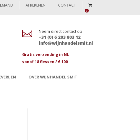
ELMAND
AFREKENEN
CONTACT
0

Neem direct contact op
+31 (0) 6 203 803 12
info@wijnhandelsmit.nl
Gratis verzending in NL
vanaf 18 flessen / € 100
VERIJEN
OVER WIJNHANDEL SMIT