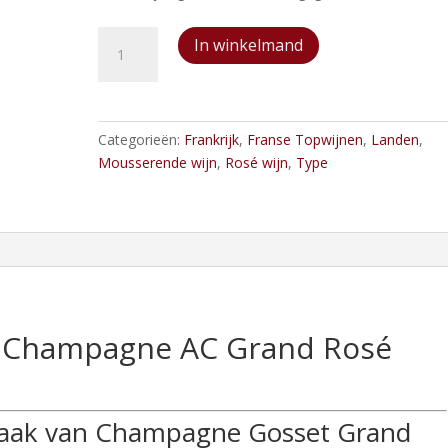
Champagne
In winkelmand
Gosset
Champagne
AC
Grand
Categorieën:
Frankrijk
,
Franse Topwijnen
,
Landen
,
Rosé
Mousserende wijn
,
Rosé wijn
,
Type
Brut
aantal
 Champagne AC Grand Rosé
maak van Champagne Gosset Grand