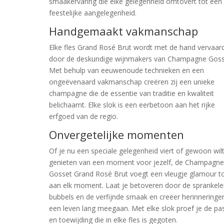
smaakervaring die elke gelegenheid omtovert tot een
feestelijke aangelegenheid.
Handgemaakt vakmanschap
Elke fles Grand Rosé Brut wordt met de hand vervaar
door de deskundige wijnmakers van Champagne Goss
Met behulp van eeuwenoude technieken en een
ongeëvenaard vakmanschap creëren zij een unieke
champagne die de essentie van traditie en kwaliteit
belichaamt. Elke slok is een eerbetoon aan het rijke
erfgoed van de regio.
Onvergetelijke momenten
Of je nu een speciale gelegenheid viert of gewoon wil
genieten van een moment voor jezelf, de Champagn
Gosset Grand Rosé Brut voegt een vleugje glamour t
aan elk moment. Laat je betoveren door de sprankel
bubbels en de verfijnde smaak en creëer herinneringe
een leven lang meegaan. Met elke slok proef je de pa
en toewijding die in elke fles is gegoten.