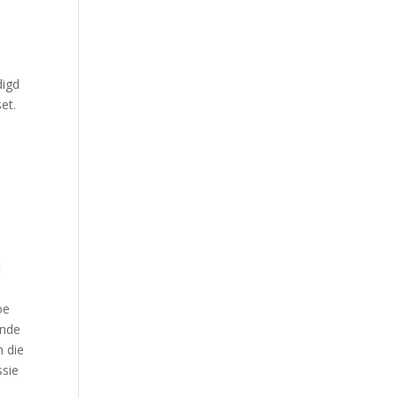
digd
et.
t
e
oe
ende
n die
ssie