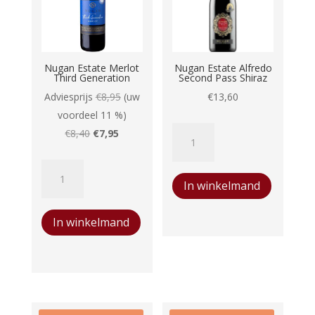
Nugan Estate Merlot
Nugan Estate Alfredo
Third Generation
Second Pass Shiraz
Adviesprijs
€
8,95
(uw
€
13,60
voordeel 11 %)
Nugan
Oorspronkelijke
Huidige
€
8,40
€
7,95
Estate
prijs
prijs
Nugan
Alfredo
was:
is:
In winkelmand
Estate
Second
€8,40.
€7,95.
Merlot
Pass
In winkelmand
Third
Shiraz
Generation
aantal
aantal