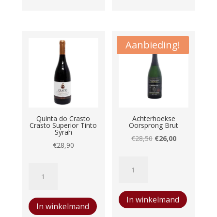
Verdejo
aantal
Aanbieding!
Quinta do Crasto
Achterhoekse
Crasto Superior Tinto
Oorsprong Brut
Syrah
Oorspronkelijke
Huidige
€
28,50
€
26,00
€
28,90
prijs
prijs
Achterhoekse
was:
is:
Quinta
Oorsprong
€28,50.
€26,00.
do
Brut
Crasto
In winkelmand
aantal
In winkelmand
Crasto