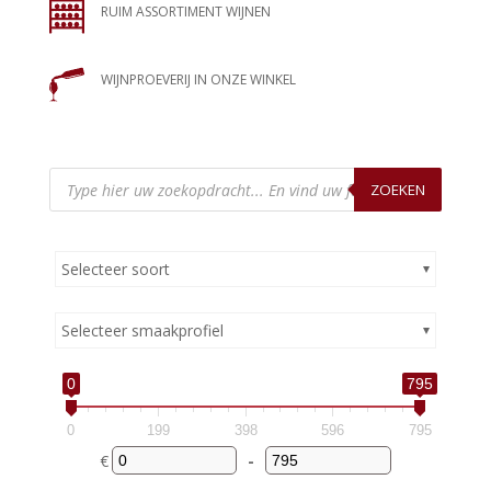
RUIM ASSORTIMENT WIJNEN
WIJNPROEVERIJ IN ONZE WINKEL
Producten
zoeken
ZOEKEN
Selecteer soort
Selecteer smaakprofiel
0
795
0
199
398
596
795
€
-
Minimum Price
Maximum Price