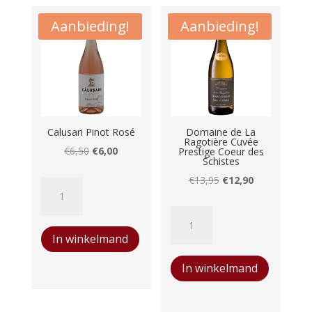
Aanbieding!
Aanbieding!
Calusari Pinot Rosé
Domaine de La
Ragotière Cuvée
Oorspronkelijke
Huidige
€
6,50
€
6,00
Prestige Coeur des
Schistes
prijs
prijs
Oorspronkelijke
Huidige
€
13,95
€
12,90
Calusari
was:
is:
prijs
prijs
Pinot
€6,50.
€6,00.
Domaine
was:
is:
Rosé
de
€13,95.
€12,90.
In winkelmand
aantal
La
In winkelmand
Ragotière
Cuvée
Prestige