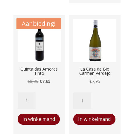
Aanbieding!
Quinta das Amoras
La Casa de Bio
Tinto
Carmen Verdejo
Oorspronkelijke
Huidige
€
8,35
€
7,65
€
7,95
prijs
prijs
Quinta
La
was:
is:
das
Casa
€8,35.
€7,65.
Amoras
de
In winkelmand
In winkelmand
Tinto
Bio
aantal
Carmen