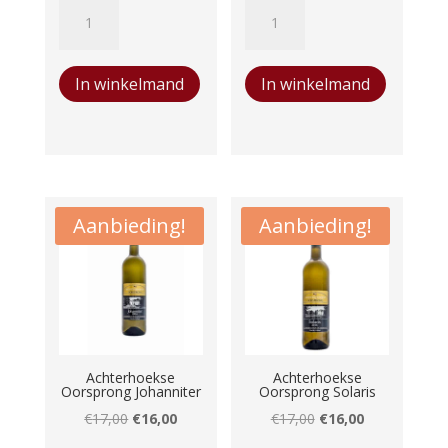
San
Chateau
Marzano
de
Edda
Castelnau
In winkelmand
In winkelmand
Bianco
Picpoul
aantal
de
Pinet
aantal
Aanbieding!
Aanbieding!
Achterhoekse
Achterhoekse
Oorsprong Johanniter
Oorsprong Solaris
Oorspronkelijke
Huidige
Oorspronkelijke
Huidige
€
17,00
€
16,00
€
17,00
€
16,00
prijs
prijs
prijs
prijs