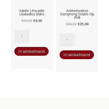
Sainte Léocadie
Achterhoekse
Leukadios blanc
Oorsprong Solaris Op
Holt
Oorspronkelijke
Huidige
€
10,95
€
9,95
Oorspronkelijke
Huidige
€
26,00
€
25,00
prijs
prijs
prijs
prijs
Sainte
was:
is:
Achterhoekse
was:
is:
Léocadie
€10,95.
€9,95.
Oorsprong
€26,00.
€25,00.
Leukadios
Solaris
In winkelmand
blanc
In winkelmand
Op
aantal
Holt
aantal