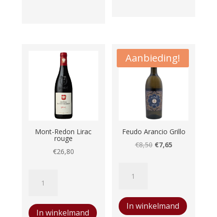
Superior
Tinto
Syrah
aantal
Aanbieding!
Mont-Redon Lirac
Feudo Arancio Grillo
rouge
Oorspronkelijke
Huidige
€
8,50
€
7,65
€
26,80
prijs
prijs
Feudo
was:
is:
Mont-
Arancio
€8,50.
€7,65.
Redon
Grillo
Lirac
In winkelmand
aantal
In winkelmand
rouge