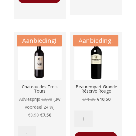
aantal
Aanbieding!
Aanbieding!
Chateau des Trois
Beaurempart Grande
Tours
Réserve Rouge
Oorspronkelijke
Huidige
Adviesprijs
€
9,90
(uw
€
11,30
€
10,50
prijs
prijs
voordeel 24 %)
Beaurempart
Oorspronkelijke
Huidige
was:
is:
€
8,90
€
7,50
Grande
prijs
prijs
€11,30.
€10,50.
Chateau
Réserve
was:
is: