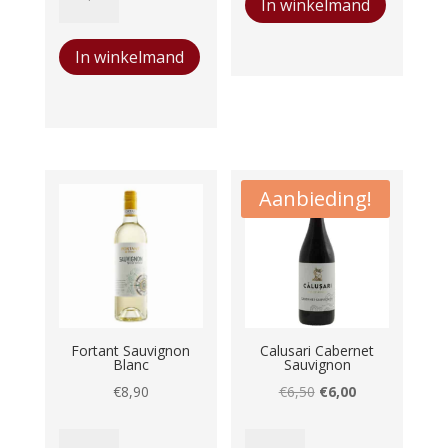
In winkelmand
des
Rouge
€8,90.
€7,50.
Trois
aantal
In winkelmand
Tours
aantal
Aanbieding!
Fortant Sauvignon
Calusari Cabernet
Blanc
Sauvignon
Oorspronkelijke
Huidige
€
8,90
€
6,50
€
6,00
prijs
prijs
Fortant
Calusari
was:
is: