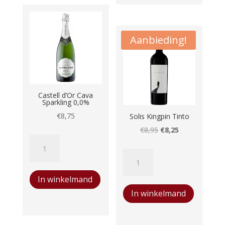
Coeur
des
Schistes
Aanbieding!
aantal
Castell d’Or Cava
Sparkling 0,0%
€
8,75
Solis Kingpin Tinto
Oorspronkelijke
Huidige
€
8,95
€
8,25
Castell
prijs
prijs
d'Or
Solis
was:
is:
Cava
Kingpin
€8,95.
€8,25.
In winkelmand
Sparkling
Tinto
In winkelmand
0,0%
aantal
aantal