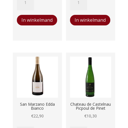
Sauvignon
Cabernet
€6,50.
€6,00.
Blanc
Sauvignon
In winkelmand
In winkelmand
aantal
aantal
San Marzano Edda
Chateau de Castelnau
Bianco
Picpoul de Pinet
€
22,90
€
10,30