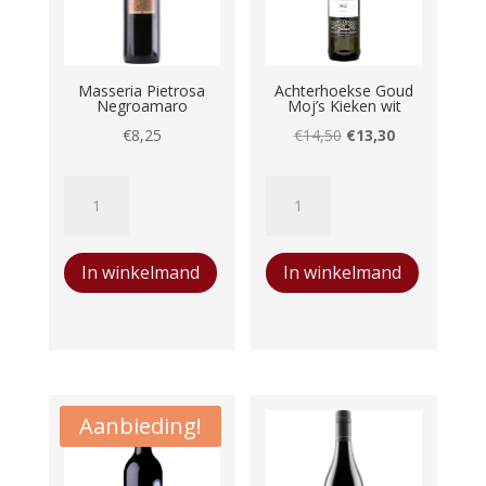
Masseria Pietrosa
Achterhoekse Goud
Negroamaro
Moj’s Kieken wit
Oorspronkelijke
Huidige
€
8,25
€
14,50
€
13,30
prijs
prijs
Masseria
Achterhoekse
was:
is:
Pietrosa
Goud
€14,50.
€13,30.
Negroamaro
Moj's
In winkelmand
In winkelmand
aantal
Kieken
wit
aantal
Aanbieding!