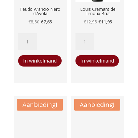
Feudo Arancio Nero
Louis Cremant de
d’Avola
Limoux Brut
Oorspronkelijke
Huidige
Oorspronkelijke
Huidige
€
8,50
€
7,65
€
12,95
€
11,95
prijs
prijs
prijs
prijs
Feudo
Louis
was:
is:
was:
is:
Arancio
Cremant
€8,50.
€7,65.
€12,95.
€11,95.
Nero
de
In winkelmand
In winkelmand
d'Avola
Limoux
aantal
Brut
aantal
Aanbieding!
Aanbieding!