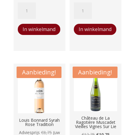
Achterhoekse
Achterhoekse
was:
is:
was:
is:
Oorsprong
Oorsprong
€17,00.
€16,00.
€17,00.
€16,00.
Johanniter
Solaris
In winkelmand
In winkelmand
aantal
aantal
Aanbieding!
Aanbieding!
Château de La
Louis Bonnard Syrah
Ragotière Muscadet
Rose Tradition
Vieilles Vignes Sur Lie
Adviesprijs
€
8,75
(uw
Oorspronkelijke
Huidige
€
12,75
€
10,75