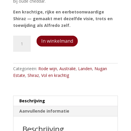
bij oude cheddar.
Een krachtige, rijke en eerbetoonwaardige
Shiraz — gemaakt met dezelfde visie, trots en
toewijding als Alfredo zelf.
Nugan
In winkelmand
Estate
Alfredo
Second
Pass
Categorieën:
Rode wijn
,
Australië
,
Landen
,
Nugan
Shiraz
Estate
,
Shiraz
,
Vol en krachtig
aantal
Beschrijving
Aanvullende informatie
Beschrijving