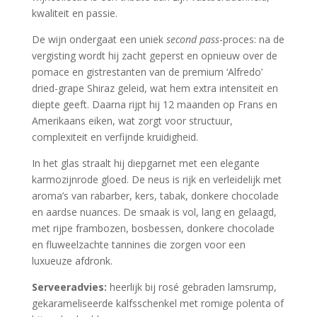
kwaliteit en passie.
De wijn ondergaat een uniek
second pass
-proces: na de
vergisting wordt hij zacht geperst en opnieuw over de
pomace en gistrestanten van de premium ‘Alfredo’
dried-grape Shiraz geleid, wat hem extra intensiteit en
diepte geeft. Daarna rijpt hij 12 maanden op Frans en
Amerikaans eiken, wat zorgt voor structuur,
complexiteit en verfijnde kruidigheid.
In het glas straalt hij diepgarnet met een elegante
karmozijnrode gloed. De neus is rijk en verleidelijk met
aroma’s van rabarber, kers, tabak, donkere chocolade
en aardse nuances. De smaak is vol, lang en gelaagd,
met rijpe frambozen, bosbessen, donkere chocolade
en fluweelzachte tannines die zorgen voor een
luxueuze afdronk.
Serveeradvies:
heerlijk bij rosé gebraden lamsrump,
gekarameliseerde kalfsschenkel met romige polenta of