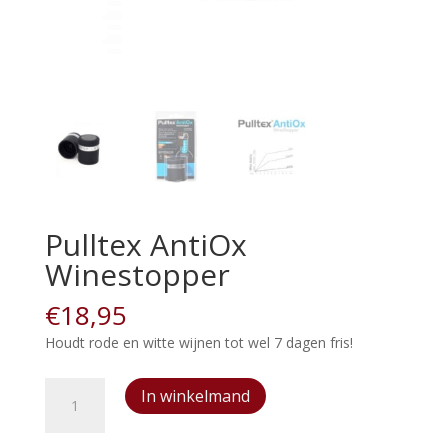
Pulltex AntiOx
Winestopper
€
18,95
Houdt rode en witte wijnen tot wel 7 dagen fris!
Pulltex
In winkelmand
AntiOx
Winestopper