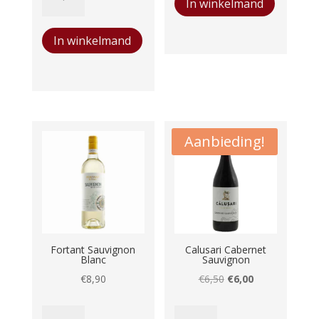
In winkelmand
des
Rouge
€8,90.
€7,50.
Trois
aantal
In winkelmand
Tours
aantal
Aanbieding!
Fortant Sauvignon
Calusari Cabernet
Blanc
Sauvignon
Oorspronkelijke
Huidige
€
8,90
€
6,50
€
6,00
prijs
prijs
Fortant
Calusari
was:
is: