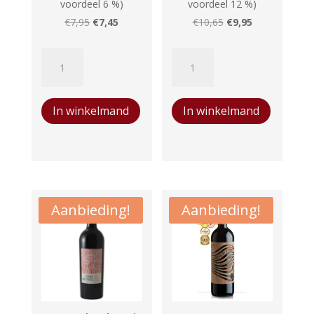
voordeel 6 %)
voordeel 12 %)
Oorspronkelijke
Huidige
Oorspronkelijke
Huidige
€
7,95
€
7,45
€
10,65
€
9,95
prijs
prijs
prijs
prijs
Terredirai
Emporium
was:
is:
was:
is:
Sauvignon
Appassimento
€7,95.
€7,45.
€10,65.
€9,95.
Blanc
aantal
In winkelmand
In winkelmand
aantal
Aanbieding!
Aanbieding!