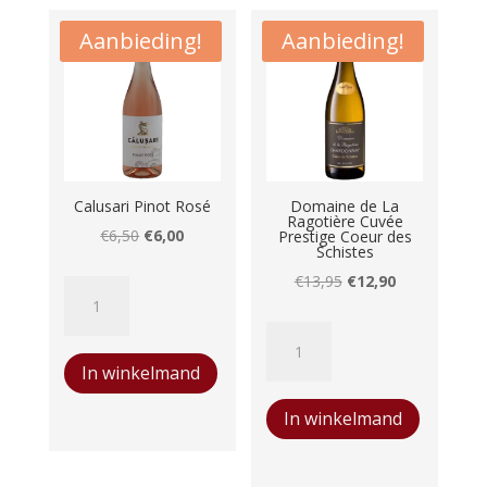
Aanbieding!
Aanbieding!
Calusari Pinot Rosé
Domaine de La
Ragotière Cuvée
Oorspronkelijke
Huidige
€
6,50
€
6,00
Prestige Coeur des
Schistes
prijs
prijs
Oorspronkelijke
Huidige
€
13,95
€
12,90
Calusari
was:
is:
prijs
prijs
Pinot
€6,50.
€6,00.
Domaine
was:
is:
Rosé
de
€13,95.
€12,90.
In winkelmand
aantal
La
In winkelmand
Ragotière
Cuvée
Prestige