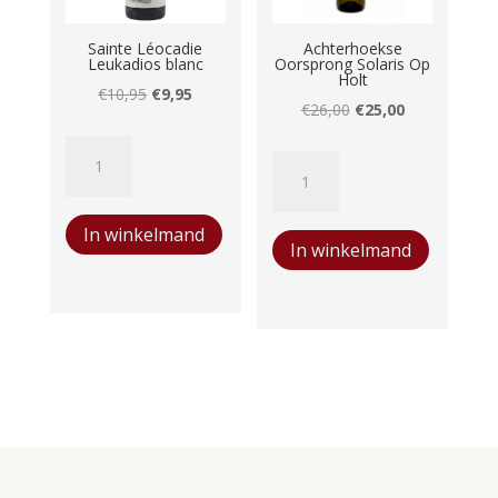
Sainte Léocadie
Achterhoekse
Leukadios blanc
Oorsprong Solaris Op
Holt
Oorspronkelijke
Huidige
€
10,95
€
9,95
Oorspronkelijke
Huidige
€
26,00
€
25,00
prijs
prijs
prijs
prijs
Sainte
was:
is:
Achterhoekse
was:
is:
Léocadie
€10,95.
€9,95.
Oorsprong
€26,00.
€25,00.
Leukadios
Solaris
In winkelmand
blanc
In winkelmand
Op
aantal
Holt
aantal