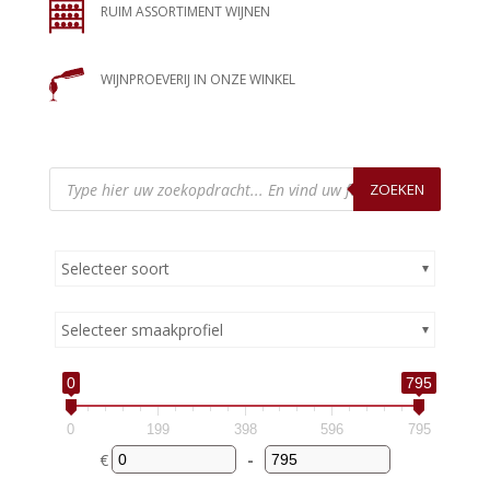
RUIM ASSORTIMENT WIJNEN
WIJNPROEVERIJ IN ONZE WINKEL
Producten
zoeken
ZOEKEN
Selecteer soort
Selecteer smaakprofiel
0
795
0
199
398
596
795
€
-
Minimum Price
Maximum Price