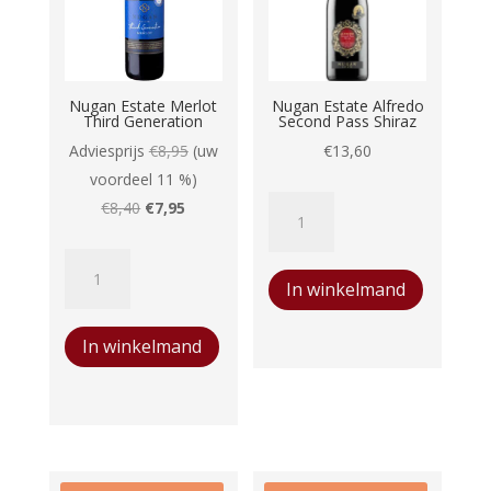
Nugan Estate Merlot
Nugan Estate Alfredo
Third Generation
Second Pass Shiraz
Adviesprijs
€
8,95
(uw
€
13,60
voordeel 11 %)
Nugan
Oorspronkelijke
Huidige
€
8,40
€
7,95
Estate
prijs
prijs
Nugan
Alfredo
was:
is:
In winkelmand
Estate
Second
€8,40.
€7,95.
Merlot
Pass
In winkelmand
Third
Shiraz
Generation
aantal
aantal