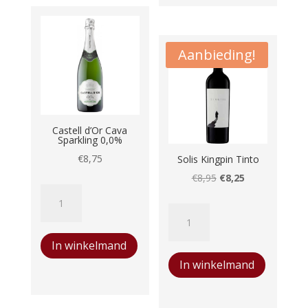
Coeur
des
Schistes
Aanbieding!
aantal
Castell d’Or Cava
Sparkling 0,0%
€
8,75
Solis Kingpin Tinto
Oorspronkelijke
Huidige
€
8,95
€
8,25
Castell
prijs
prijs
d'Or
Solis
was:
is:
Cava
Kingpin
€8,95.
€8,25.
In winkelmand
Sparkling
Tinto
In winkelmand
0,0%
aantal
aantal