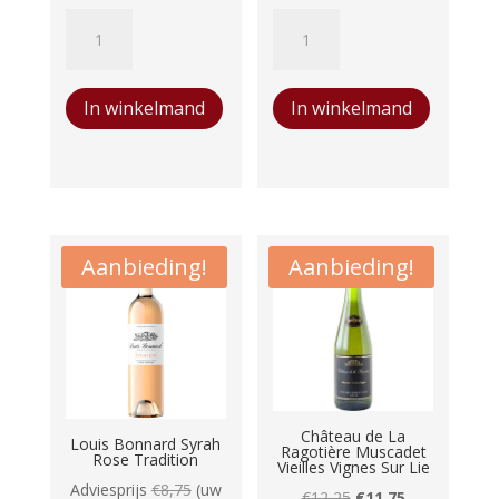
Achterhoekse
Achterhoekse
was:
is:
was:
is:
Oorsprong
Oorsprong
€17,00.
€16,00.
€17,00.
€16,00.
Johanniter
Solaris
In winkelmand
In winkelmand
aantal
aantal
Aanbieding!
Aanbieding!
Château de La
Louis Bonnard Syrah
Ragotière Muscadet
Rose Tradition
Vieilles Vignes Sur Lie
Adviesprijs
€
8,75
(uw
Oorspronkelijke
Huidige
€
12,25
€
11,75