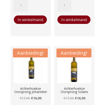
San
Chateau
Marzano
de
Edda
Castelnau
In winkelmand
In winkelmand
Bianco
Picpoul
aantal
de
Pinet
aantal
Aanbieding!
Aanbieding!
Achterhoekse
Achterhoekse
Oorsprong Johanniter
Oorsprong Solaris
Oorspronkelijke
Huidige
Oorspronkelijke
Huidige
€
17,00
€
16,00
€
17,00
€
16,00
prijs
prijs
prijs
prijs