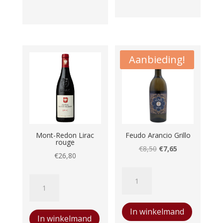
Superior
Tinto
Syrah
aantal
Aanbieding!
Mont-Redon Lirac
Feudo Arancio Grillo
rouge
Oorspronkelijke
Huidige
€
8,50
€
7,65
€
26,80
prijs
prijs
Feudo
was:
is:
Mont-
Arancio
€8,50.
€7,65.
Redon
Grillo
Lirac
In winkelmand
aantal
In winkelmand
rouge