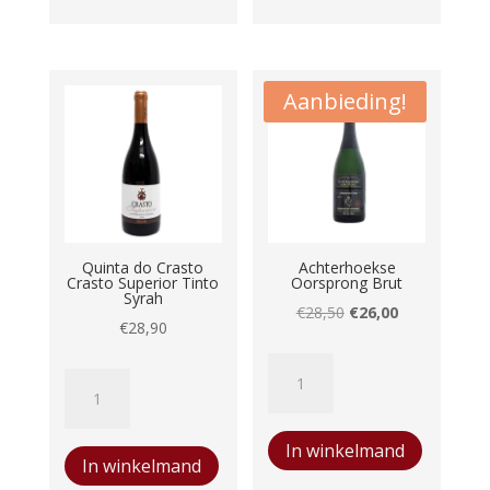
Verdejo
aantal
Aanbieding!
Quinta do Crasto
Achterhoekse
Crasto Superior Tinto
Oorsprong Brut
Syrah
Oorspronkelijke
Huidige
€
28,50
€
26,00
€
28,90
prijs
prijs
Achterhoekse
was:
is:
Quinta
Oorsprong
€28,50.
€26,00.
do
Brut
Crasto
In winkelmand
aantal
In winkelmand
Crasto