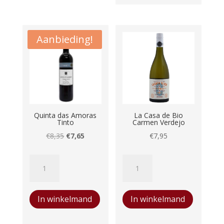
Aanbieding!
Quinta das Amoras
La Casa de Bio
Tinto
Carmen Verdejo
Oorspronkelijke
Huidige
€
8,35
€
7,65
€
7,95
prijs
prijs
Quinta
La
was:
is:
das
Casa
€8,35.
€7,65.
Amoras
de
In winkelmand
In winkelmand
Tinto
Bio
aantal
Carmen