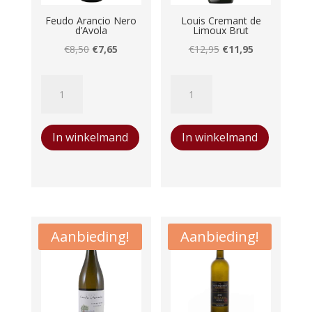
Feudo Arancio Nero
Louis Cremant de
d’Avola
Limoux Brut
Oorspronkelijke
Huidige
Oorspronkelijke
Huidige
€
8,50
€
7,65
€
12,95
€
11,95
prijs
prijs
prijs
prijs
Feudo
Louis
was:
is:
was:
is:
Arancio
Cremant
€8,50.
€7,65.
€12,95.
€11,95.
Nero
de
In winkelmand
In winkelmand
d'Avola
Limoux
aantal
Brut
aantal
Aanbieding!
Aanbieding!