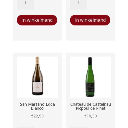
Sauvignon
Cabernet
€6,50.
€6,00.
Blanc
Sauvignon
In winkelmand
In winkelmand
aantal
aantal
San Marzano Edda
Chateau de Castelnau
Bianco
Picpoul de Pinet
€
22,90
€
10,30