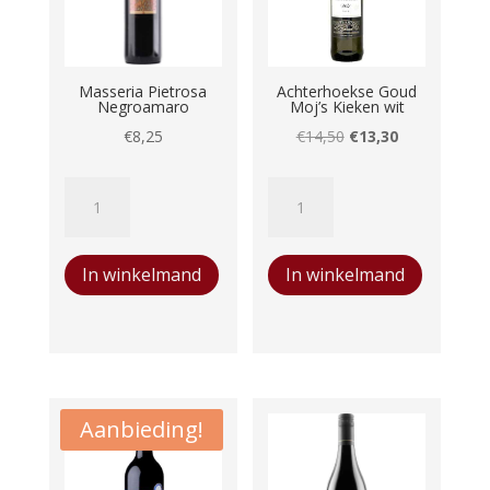
Masseria Pietrosa
Achterhoekse Goud
Negroamaro
Moj’s Kieken wit
Oorspronkelijke
Huidige
€
8,25
€
14,50
€
13,30
prijs
prijs
Masseria
Achterhoekse
was:
is:
Pietrosa
Goud
€14,50.
€13,30.
Negroamaro
Moj's
In winkelmand
In winkelmand
aantal
Kieken
wit
aantal
Aanbieding!