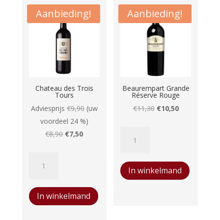
Aanbieding!
Aanbieding!
Chateau des Trois
Beaurempart Grande
Tours
Réserve Rouge
Oorspronkelijke
Huidige
Adviesprijs
€
9,90
(uw
€
11,30
€
10,50
prijs
prijs
voordeel 24 %)
Beaurempart
Oorspronkelijke
Huidige
was:
is:
€
8,90
€
7,50
Grande
prijs
prijs
€11,30.
€10,50.
Chateau
Réserve
was:
is:
In winkelmand
des
Rouge
€8,90.
€7,50.
Trois
aantal
In winkelmand
Tours
aantal