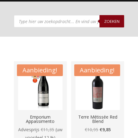
Producten
zoeken
ZOEKEN
Aanbieding!
Aanbieding!
Emporium
Terre Métissée Red
Appassimento
Blend
Oorspronkelijke
Huidige
Adviesprijs
€
11,35
(uw
€
10,95
€
9,85
prijs
prijs
voordeel 12 %)