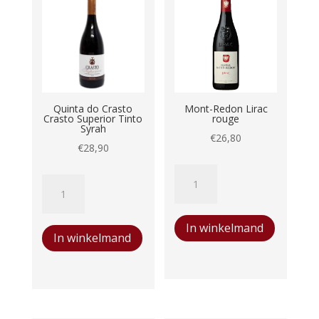
Quinta do Crasto
Mont-Redon Lirac
Crasto Superior Tinto
rouge
Syrah
€
26,80
€
28,90
Mont-
Quinta
Redon
do
Lirac
Crasto
In winkelmand
rouge
In winkelmand
Crasto
aantal
Superior
Tinto
Syrah
aantal