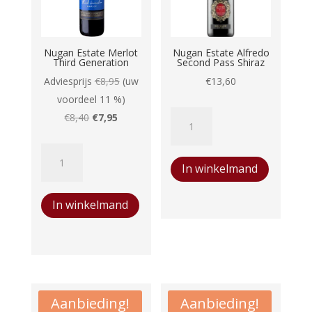
Nugan Estate Merlot
Nugan Estate Alfredo
Third Generation
Second Pass Shiraz
Adviesprijs
€
8,95
(uw
€
13,60
voordeel 11 %)
Nugan
Oorspronkelijke
Huidige
€
8,40
€
7,95
Estate
prijs
prijs
Nugan
Alfredo
was:
is:
In winkelmand
Estate
Second
€8,40.
€7,95.
Merlot
Pass
In winkelmand
Third
Shiraz
Generation
aantal
aantal
Aanbieding!
Aanbieding!