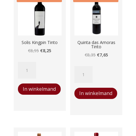
Solis Kingpin Tinto
Quinta das Amoras
Tinto
Oorspronkelijke
Huidige
€
8,95
€
8,25
Oorspronkelijke
Huidige
€
8,35
€
7,65
prijs
prijs
prijs
prijs
Solis
was:
is:
Quinta
was:
is:
Kingpin
€8,95.
€8,25.
das
€8,35.
€7,65.
Tinto
Amoras
In winkelmand
aantal
In winkelmand
Tinto
aantal