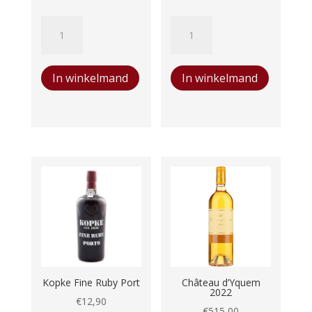
Barbadillo
Burmester
Pedro
10
Xeminez
years
In winkelmand
In winkelmand
aantal
old
Tawny
aantal
Kopke Fine Ruby Port
Château d’Yquem
2022
€
12,90
€
515,00