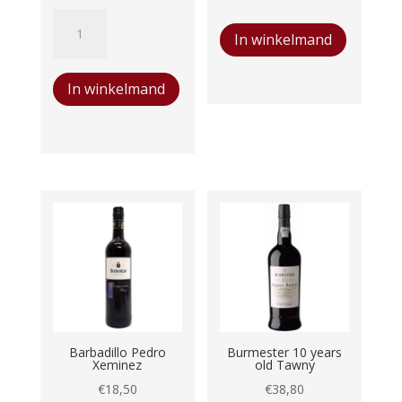
Fiocco
Piero
In winkelmand
de
Gatti
Vite
Moscato
In winkelmand
Brachetto
Piemonte
d'Acqui
DOC
aantal
aantal
Barbadillo Pedro
Burmester 10 years
Xeminez
old Tawny
€
18,50
€
38,80