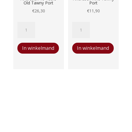
Old Tawny Port
Port
€
26,30
€
11,90
Andresen
Andresen
10
Fine
Years
Tawny
In winkelmand
In winkelmand
Old
Port
Tawny
aantal
Port
aantal