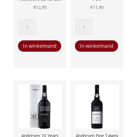
€
12,95
€
11,90
Château
Andresen
de
Fine
Diusse
Ruby
In winkelmand
In winkelmand
Pacherenc
Port
du
aantal
Vic-
Bilh
aantal
Andresen 10 Years
Andresen Fine Tawny