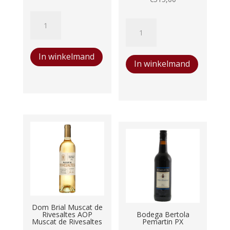
Kopke
Château
Fine
d'Yquem
Ruby
2022
In winkelmand
Port
In winkelmand
aantal
aantal
Dom Brial Muscat de
Rivesaltes AOP
Bodega Bertola
Muscat de Rivesaltes
Pemartin PX