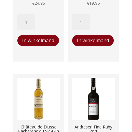
€
24,95
€
19,95
Dom
Bodega
Brial
Bertola
Muscat
Pemartin
In winkelmand
In winkelmand
de
PX
Rivesaltes
aantal
AOP
Muscat
de
Rivesaltes
aantal
Château de Diusse
Andresen Fine Ruby
Pacherenc du Vic-Bilh
Port