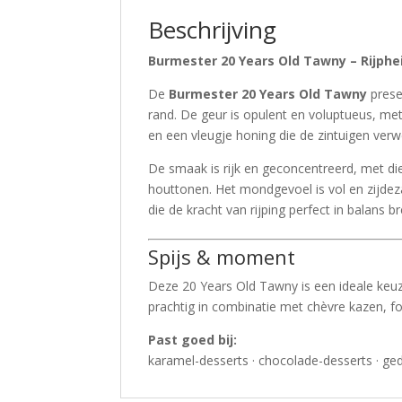
Beschrijving
Burmester 20 Years Old Tawny – Rijphe
De
Burmester 20 Years Old Tawny
prese
rand. De geur is opulent en voluptueus, me
en een vleugje honing die de zintuigen verw
De smaak is rijk en geconcentreerd, met die
houttonen. Het mondgevoel is vol en zijdeza
die de kracht van rijping perfect in balans b
Spijs & moment
Deze 20 Years Old Tawny is een ideale keuze
prachtig in combinatie met chèvre kazen, foi
Past goed bij:
karamel-desserts · chocolade-desserts · gedr