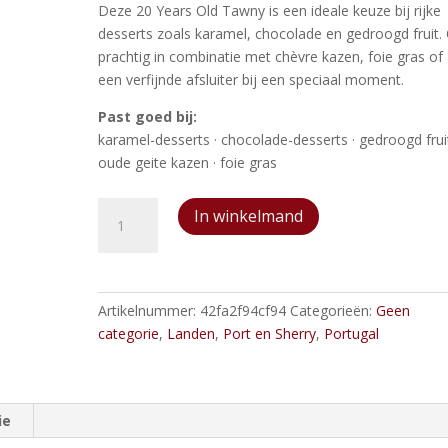
Deze 20 Years Old Tawny is een ideale keuze bij rijke
desserts zoals karamel, chocolade en gedroogd fruit.
prachtig in combinatie met chèvre kazen, foie gras of 
een verfijnde afsluiter bij een speciaal moment.
Past goed bij:
karamel-desserts · chocolade-desserts · gedroogd fruit
oude geite kazen · foie gras
Burmester
In winkelmand
20
years
old
Tawny
Artikelnummer:
42fa2f94cf94
Categorieën:
Geen
aantal
categorie
,
Landen
,
Port en Sherry
,
Portugal
ie