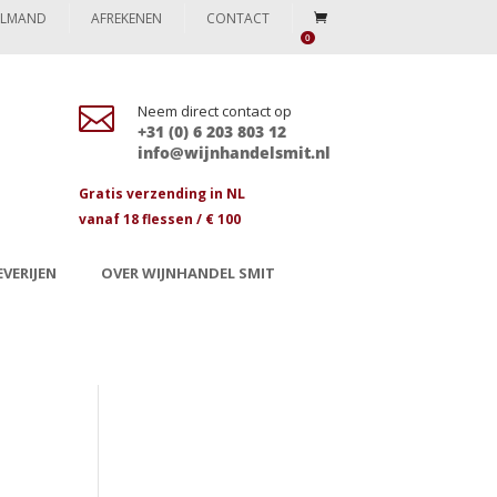
ELMAND
AFREKENEN
CONTACT
0

Neem direct contact op
+31 (0) 6 203 803 12
info@wijnhandelsmit.nl
Gratis verzending in NL
vanaf 18 flessen / € 100
VERIJEN
OVER WIJNHANDEL SMIT