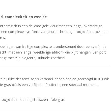
id, complexiteit en weelde
nteert zich in een delicate gele kleur met een lange, okerachtige
t een complexe symfonie van geuren: hout, gedroogd fruit, rozijnen
ent.
pe lagen van fruitige complexiteit, ondersteund door een verfijnde
cht, met een lange, weelderige afdronk die blijft hangen. Een port
rengt met zijn elegante, subtiele zoetheid.
 bij rijke desserts zoals karamel, chocolade en gedroogd fruit. Ook
e gras of als een verfijnde afsluiter bij een speciaal moment.
oogd fruit · oude geite kazen · foie gras