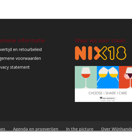
emene informatie
Waar wij voor staan
vertijd en retourbeleid
gemene voorwaarden
ivacy statement
nes
Agenda en proeverijen
In the picture
Over Wijnhande