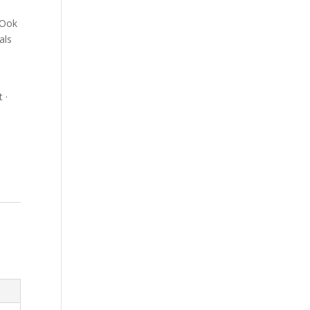
 Ook
als
 ·