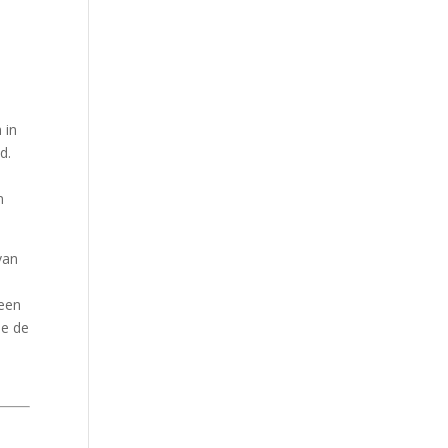
 in
d.
n
van
 een
ie de