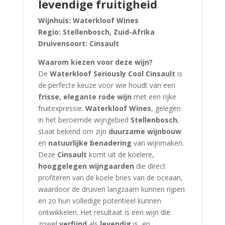
levendige fruitigheid
Wijnhuis:
Waterkloof Wines
Regio:
Stellenbosch, Zuid-Afrika
Druivensoort:
Cinsault
Waarom kiezen voor deze wijn?
De
Waterkloof Seriously Cool Cinsault
is
de perfecte keuze voor wie houdt van een
frisse, elegante rode wijn
met een rijke
fruitexpressie.
Waterkloof Wines
, gelegen
in het beroemde wijngebied
Stellenbosch
,
staat bekend om zijn
duurzame wijnbouw
en
natuurlijke benadering
van wijnmaken.
Deze
Cinsault
komt uit de koelere,
hooggelegen wijngaarden
die direct
profiteren van de koele bries van de oceaan,
waardoor de druiven langzaam kunnen rijpen
en zo hun volledige potentieel kunnen
ontwikkelen. Het resultaat is een wijn die
zowel
verfijnd
als
levendig
is, en