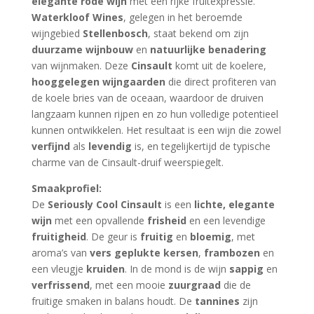
elegante rode wijn
met een rijke fruitexpressie.
Waterkloof Wines
, gelegen in het beroemde
wijngebied
Stellenbosch
, staat bekend om zijn
duurzame wijnbouw
en
natuurlijke benadering
van wijnmaken. Deze
Cinsault
komt uit de koelere,
hooggelegen wijngaarden
die direct profiteren van
de koele bries van de oceaan, waardoor de druiven
langzaam kunnen rijpen en zo hun volledige potentieel
kunnen ontwikkelen. Het resultaat is een wijn die zowel
verfijnd
als
levendig
is, en tegelijkertijd de typische
charme van de Cinsault-druif weerspiegelt.
Smaakprofiel:
De
Seriously Cool Cinsault
is een
lichte, elegante
wijn
met een opvallende
frisheid
en een levendige
fruitigheid
. De geur is
fruitig
en
bloemig
, met
aroma’s van
vers geplukte kersen
,
frambozen
en
een vleugje
kruiden
. In de mond is de wijn
sappig
en
verfrissend
, met een mooie
zuurgraad
die de
fruitige smaken in balans houdt. De
tannines
zijn