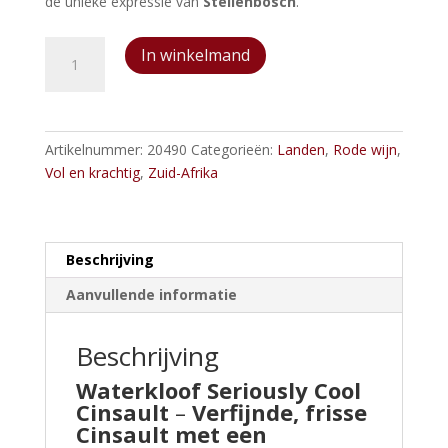
de unieke expressie van
Stellenbosch
.
Waterkloof
In winkelmand
Seriously
Cool
Cinsault
aantal
Artikelnummer:
20490
Categorieën:
Landen
,
Rode wijn
,
Vol en krachtig
,
Zuid-Afrika
Beschrijving
Aanvullende informatie
Beschrijving
Waterkloof Seriously Cool
Cinsault
–
Verfijnde, frisse
Cinsault met een