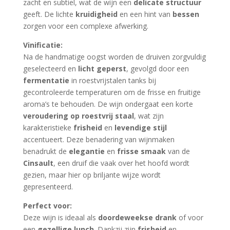
zacht en subtiel, wat de wijn een
delicate structuur
geeft. De lichte
kruidigheid
en een hint van
bessen
zorgen voor een complexe afwerking.
Vinificatie:
Na de handmatige oogst worden de druiven zorgvuldig
geselecteerd en
licht geperst
, gevolgd door een
fermentatie
in roestvrijstalen tanks bij
gecontroleerde temperaturen om de frisse en fruitige
aroma’s te behouden. De wijn ondergaat een korte
veroudering op roestvrij staal
, wat zijn
karakteristieke
frisheid
en
levendige stijl
accentueert. Deze benadering van wijnmaken
benadrukt de
elegantie
en
frisse smaak
van de
Cinsault
, een druif die vaak over het hoofd wordt
gezien, maar hier op briljante wijze wordt
gepresenteerd.
Perfect voor:
Deze wijn is ideaal als
doordeweekse drank
of voor
een
gezellige lunch
. Dankzij zijn
frisheid
en