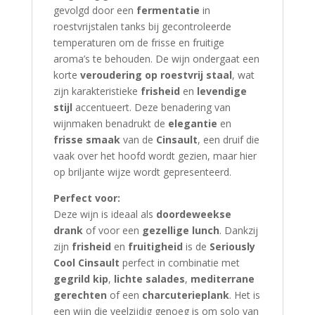
gevolgd door een
fermentatie
in
roestvrijstalen tanks bij gecontroleerde
temperaturen om de frisse en fruitige
aroma’s te behouden. De wijn ondergaat een
korte
veroudering op roestvrij staal
, wat
zijn karakteristieke
frisheid
en
levendige
stijl
accentueert. Deze benadering van
wijnmaken benadrukt de
elegantie
en
frisse smaak
van de
Cinsault
, een druif die
vaak over het hoofd wordt gezien, maar hier
op briljante wijze wordt gepresenteerd.
Perfect voor:
Deze wijn is ideaal als
doordeweekse
drank
of voor een
gezellige lunch
. Dankzij
zijn
frisheid
en
fruitigheid
is de
Seriously
Cool Cinsault
perfect in combinatie met
gegrild kip
,
lichte salades
,
mediterrane
gerechten
of een
charcuterieplank
. Het is
een wijn die veelzijdig genoeg is om solo van