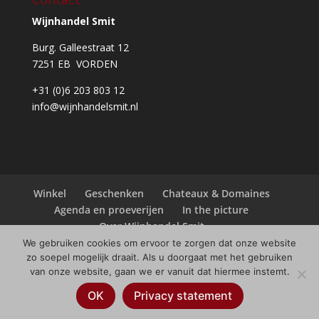
Wijnhandel Smit
Burg. Galleestraat 12
7251 EB VORDEN
+31 (0)6 203 803 12
info@wijnhandelsmit.nl
Winkel
Geschenken
Chateaux & Domaines
Agenda en proeverijen
In the picture
Over Wijnhandel Smit
We gebruiken cookies om ervoor te zorgen dat onze website
zo soepel mogelijk draait. Als u doorgaat met het gebruiken
van onze website, gaan we er vanuit dat hiermee instemt.
© Copyright
2026
Wijnhandel Smit |
Webdesign
OK
Privacy statement
Always Ahead