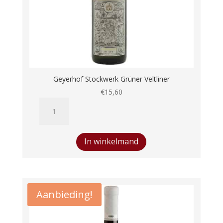
Geyerhof Stockwerk Grüner Veltliner
€
15,60
Geyerhof
Stockwerk
Grüner
Veltliner
In winkelmand
aantal
Aanbieding!