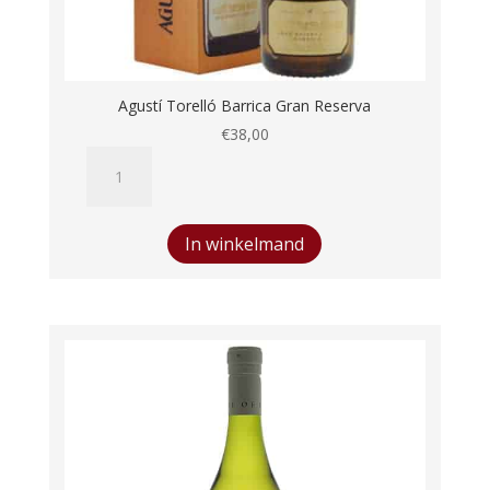
Agustí Torelló Barrica Gran Reserva
€
38,00
Agustí
Torelló
Barrica
Gran
In winkelmand
Reserva
aantal