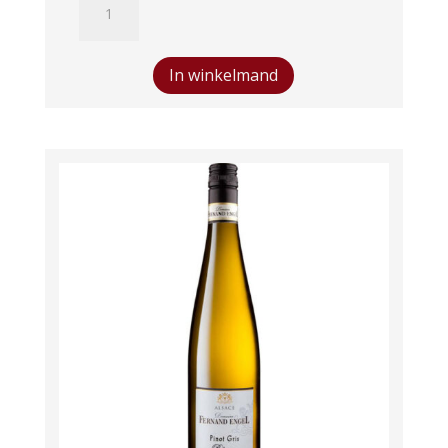
Crémant
d'Alsace
Brut
In winkelmand
Chardonnay
BIO
aantal