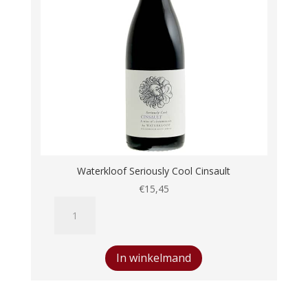
Waterkloof Seriously Cool Cinsault
€
15,45
Waterkloof
Seriously
Cool
Cinsault
In winkelmand
aantal