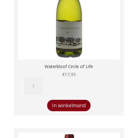
Waterkloof Circle of Life
€
17,95
Waterkloof
Circle
of
Life
In winkelmand
aantal