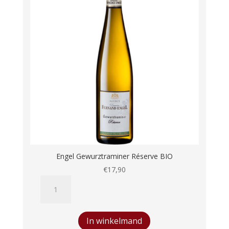
Engel Gewurztraminer Réserve BIO
€
17,90
Engel
Gewurztraminer
Réserve
BIO
In winkelmand
aantal