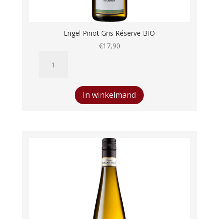
Engel Pinot Gris Réserve BIO
€
17,90
Engel
Pinot
Gris
Réserve
In winkelmand
BIO
aantal