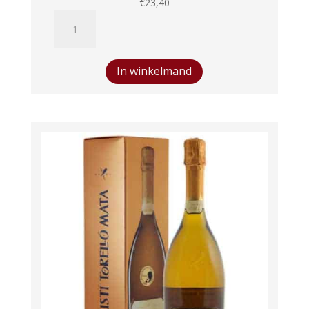
€
23,40
Wittmann
Spätburgunder
trocken
aantal
In winkelmand