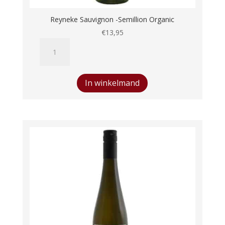
Reyneke Sauvignon -Semillion Organic
€
13,95
Reyneke
Sauvignon
-
Semillion
In winkelmand
Organic
aantal