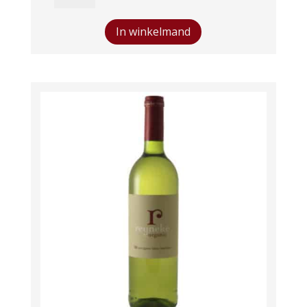
Renaissance
BIO
In winkelmand
aantal