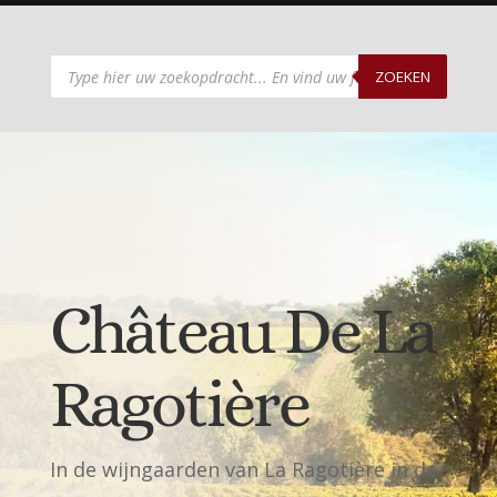
Producten
zoeken
ZOEKEN
Château De La
Ragotière
In de wijngaarden van La Ragotière in de