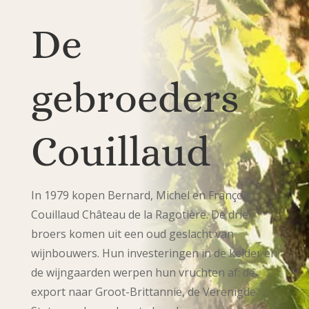
De
gebroeders
Couillaud
In 1979 kopen Bernard, Michel en François
Couillaud Château de la Ragotière. De drie
broers komen uit een oud geslacht van
wijnbouwers. Hun investeringen in de kelder en
de wijngaarden werpen hun vruchten af: de
export naar Groot-Brittannië, de Verenigde