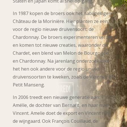
Staten en Japan komt al snel op gang.
In 1987 kopen de broers ook het nabijgelegen
Château de la Morinière. Hier planten ze een
voor de regio nieuwe druivensoort: de
Chardonnay. De broers experimenteren verder
en komen tot nieuwe creaties, waaronder de
Chardet, een blend van Melon de Bourgogne
en Chardonnay. Na jarenlang onderzoek lukt
het hen ook andere voor de regio unieke
druivensoorten te kweken, zoals de Viognier en
Petit Manseng.
In 2006 treedt een nieuwe generatie aan:
Amélie, de dochter van Bernard, en haar man
Vincent. Amelie doet de export en Vincent runt
de wijngaard. Ook François Couillaud, de