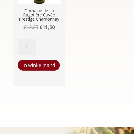
Domaine de La
Ragotière Cuvée
Prestige Chardonnay
Oorspronkelijke
Huidige
€
12,25
€
11,50
prijs
prijs
Domaine
was:
is:
de
€12,25.
€11,50.
La
In winkelmand
Ragotière
Cuvée
Prestige
Chardonnay
aantal