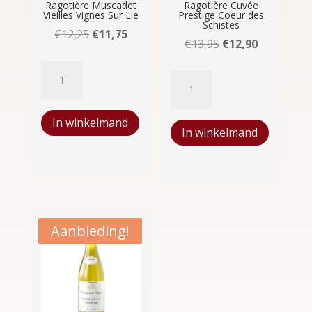
Ragotière Muscadet
Ragotière Cuvée
Vieilles Vignes Sur Lie
Prestige Coeur des
Schistes
Oorspronkelijke
Huidige
€
12,25
€
11,75
Oorspronkelijke
Huidige
€
13,95
€
12,90
prijs
prijs
prijs
prijs
Château
was:
is:
Domaine
was:
is:
de
€12,25.
€11,75.
de
€13,95.
€12,90.
La
La
In winkelmand
Ragotière
In winkelmand
Ragotière
Muscadet
Cuvée
Vieilles
Prestige
Vignes
Coeur
Sur
des
Lie
Schistes
Aanbieding!
aantal
aantal