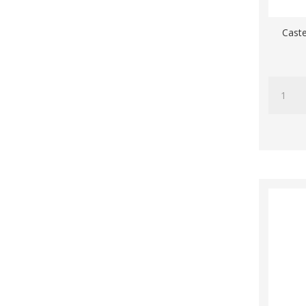
Sauvignon
Caste
Shiraz
Solaris
Tannat
Castell
Tempranillo
d'Or
Verdejo
Cava
Sparklin
0,0%
aantal