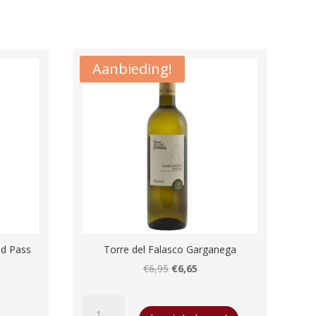
aantal
Aanbieding!
nd Pass
Torre del Falasco Garganega
Oorspronkelijke
Huidige
€
6,95
€
6,65
prijs
prijs
Torre
was:
is: