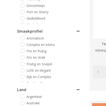
Dessertwijn
Port en Sherry
Gedistilleerd
Alcoholvrij
Smaakprofiel
Aromatisch
Te
Complex en intens
Adviesp
Fris en fruitig
Fris en strak
Fruitig en Soepel
Terredira
Licht en elegant
Sauvign
Rijk en Complex
Blanc
Rond en Romig
aantal
Land
Rood
Rose
Argentinië
Smaakprofiel
Australië