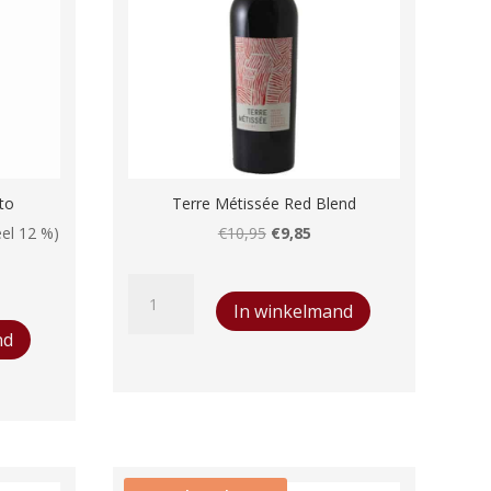
to
Terre Métissée Red Blend
Oorspronkelijke
Huidige
el 12 %)
€
10,95
€
9,85
elijke
ige
prijs
prijs
Terre
was:
is:
In winkelmand
Métissée
€10,95.
€9,85.
nd
Red
5.
Blend
aantal