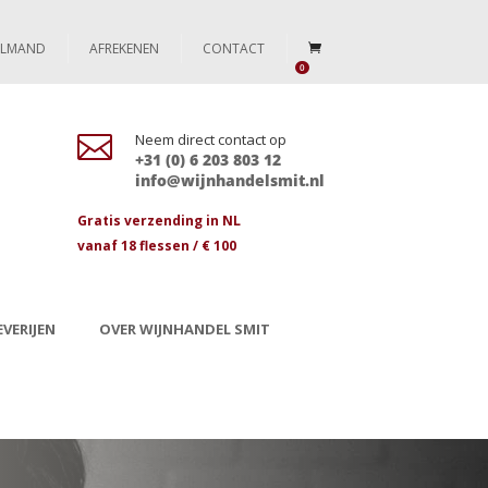
ELMAND
AFREKENEN
CONTACT
0

Neem direct contact op
+31 (0) 6 203 803 12
info@wijnhandelsmit.nl
Gratis verzending in NL
vanaf 18 flessen / € 100
VERIJEN
OVER WIJNHANDEL SMIT