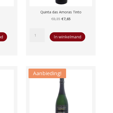
Quinta das Amoras Tinto
lijke
ige
Oorspronkelijke
Huidige
€
8,35
€
7,65
prijs
prijs
Quinta
was:
is:
nd
In winkelmand
das
5.
€8,35.
€7,65.
Amoras
Tinto
aantal
Aanbieding!