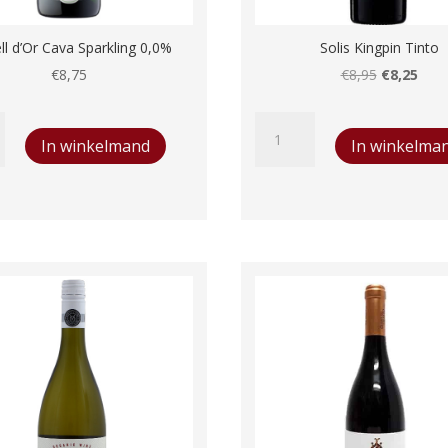
ll d’Or Cava Sparkling 0,0%
Solis Kingpin Tinto
Oorspronke
Huid
€
8,75
€
8,95
€
8,25
prijs
prijs
Solis
was:
is:
In winkelmand
In winkelma
Kingpin
€8,95.
€8,2
Tinto
g
aantal