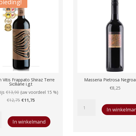
ieding!
 Vitis Frappato Shiraz Terre
Masseria Pietrosa Negro
Siciliane i.g.t
€
8,25
ijs
€
13,90
(uw voordeel 15 %)
Oorspronkelijke
Huidige
€
12,75
€
11,75
Masseria
prijs
prijs
In winkelma
Pietrosa
was:
is:
Negroamaro
In winkelmand
€12,75.
€11,75.
aantal
o