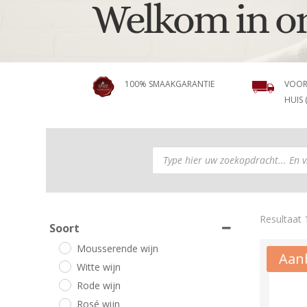
Welkom in o
100% SMAAKGARANTIE
VOOR
HUIS 
Producten
zoeken
Resultaat 
Soort
Mousserende wijn
Aanb
Witte wijn
Rode wijn
Rosé wijn