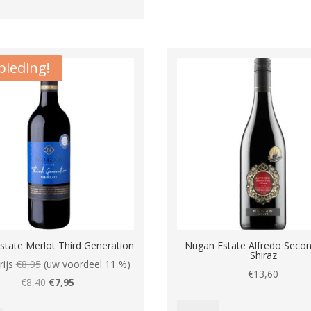
ieding!
tate Merlot Third Generation
Nugan Estate Alfredo Seco
Shiraz
ijs
€
8,95
(uw voordeel 11 %)
€
13,60
Oorspronkelijke
Huidige
€
8,40
€
7,95
prijs
prijs
Nugan