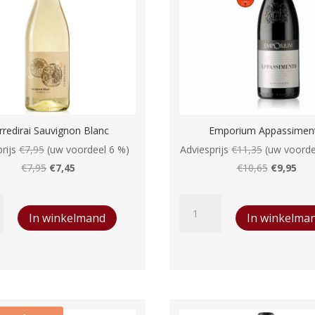
rredirai Sauvignon Blanc
Emporium Appassimen
rijs
€
7,95
(uw voordeel 6 %)
Adviesprijs
€
11,35
(uw voorde
Oorspronkelijke
Huidige
Oorspronk
Huid
€
7,95
€
7,45
€
10,65
€
9,95
prijs
prijs
prijs
prijs
i
Emporium
was:
is:
was:
is:
In winkelmand
In winkelma
on
Appassimento
€7,95.
€7,45.
€10,65.
€9,9
aantal